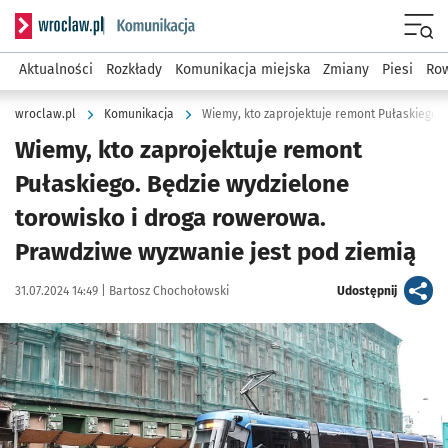
Serwis informacyjny wroclaw.pl podserwis: Komunikacja
Menu
Aktualności
Rozkłady
Komunikacja miejska
Zmiany
Piesi
Row
wroclaw.pl
Komunikacja
Wiemy, kto zaprojektuje remont Pułaskiego
Wiemy, kto zaprojektuje remont
Pułaskiego. Będzie wydzielone
torowisko i droga rowerowa.
Prawdziwe wyzwanie jest pod ziemią
Data publikacji:
Autor:
artykuł
31.07.2024 14:49 |
Bartosz Chochołowski
Udostępnij
Kliknij, aby zobaczyć galerię