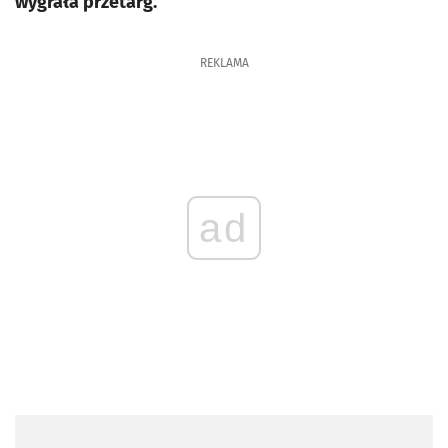
wygrała przetarg.
REKLAMA
ad