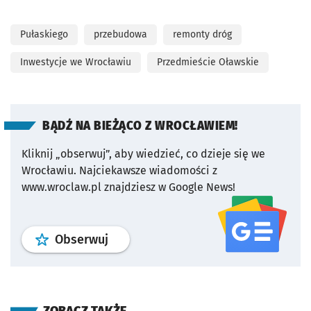
Pułaskiego
przebudowa
remonty dróg
Inwestycje we Wrocławiu
Przedmieście Oławskie
BĄDŹ NA BIEŻĄCO Z WROCŁAWIEM!
Kliknij „obserwuj”, aby wiedzieć, co dzieje się we
Wrocławiu.
Najciekawsze wiadomości z
www.wroclaw.pl znajdziesz w Google News!
profil
google news
serwisu wroclaw
Obserwuj
ZOBACZ TAKŻE