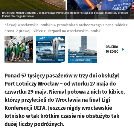
fot. z lewej Michał Gostyński / mat. prasowe Portu Lotniczego Wrocław. Fot. z prawej materiały prasowe
Portu Lotniczego Wrocław
Z lewej: wrocławskie lotnisko w promieniach zachodzącego słońca, widok z
drona. Z prawej - kibice z Hiszpanii na wrocławskim lotnisku
GALERIA
10
ZDJĘĆ
Ponad 57 tysięcy pasażerów w trzy dni obsłużył
Port Lotniczy Wrocław – od wtorku 27 maja do
czwartku 29 maja. Niemal połowa z nich to kibice,
którzy przylecieli do Wrocławia na finał Ligi
Konferencji UEFA. Jeszcze nigdy wrocławskie
lotnisko w tak krótkim czasie nie obsłużyło tak
dużej liczby podróżnych.