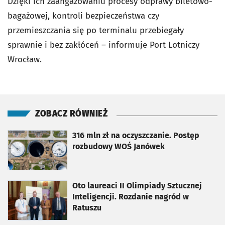
Dzięki ich zaangażowaniu procesy odprawy biletowo-
bagażowej, kontroli bezpieczeństwa czy
przemieszczania się po terminalu przebiegały
sprawnie i bez zakłóceń – informuje Port Lotniczy
Wrocław.
ZOBACZ RÓWNIEŻ
otworzy się w nowej karcie
316 mln zł na oczyszczanie. Postęp
rozbudowy WOŚ Janówek
otworzy się w nowej karcie
Oto laureaci II Olimpiady Sztucznej
Inteligencji. Rozdanie nagród w
Ratuszu