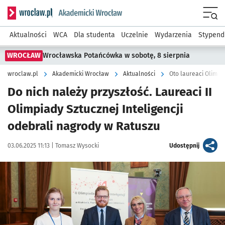
Serwis informacyjny wroclaw.pl podserwis: Akademicki Wro
Men
Aktualności
WCA
Dla studenta
Uczelnie
Wydarzenia
Stypend
WROCŁAW
Wrocławska Potańcówka w sobotę, 8 sierpnia
wroclaw.pl
Akademicki Wrocław
Aktualności
Oto laureaci Olimpi
Do nich należy przyszłość. Laureaci II
Olimpiady Sztucznej Inteligencji
odebrali nagrody w Ratuszu
Data publikacji:
Autor:
artykuł
03.06.2025 11:13 |
Tomasz Wysocki
Udostępnij
Kliknij, aby zobaczyć galerię