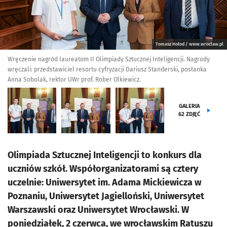
Tomasz Hołod / www.wroclaw.pl
Wręczenie nagród laureatom II Olimpiady Sztucznej Inteligencji. Nagrody
wręczali: przedstawiciel resortu cyfryzacji Dariusz Standerski, posłanka
Anna Sobolak, rektor UWr prof. Rober Olkiewicz.
GALERIA
62
ZDJĘĆ
Olimpiada Sztucznej Inteligencji to konkurs dla
uczniów szkół. Współorganizatorami są cztery
uczelnie: Uniwersytet im. Adama Mickiewicza w
Poznaniu, Uniwersytet Jagielloński, Uniwersytet
Warszawski oraz Uniwersytet Wrocławski. W
poniedziałek, 2 czerwca, we wrocławskim Ratuszu