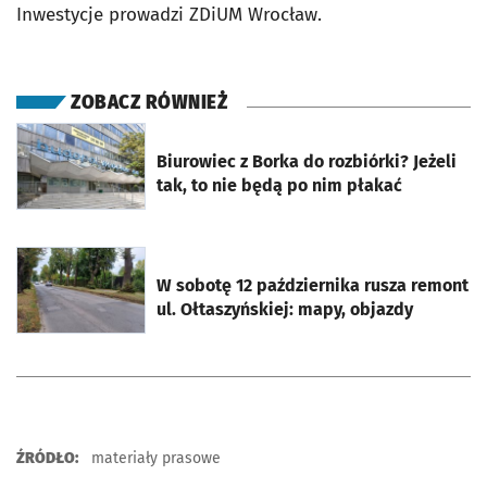
Inwestycje prowadzi ZDiUM Wrocław.
ZOBACZ RÓWNIEŻ
otworzy się w nowej karcie
Biurowiec z Borka do rozbiórki? Jeżeli
tak, to nie będą po nim płakać
otworzy się w nowej karcie
W sobotę 12 października rusza remont
ul. Ołtaszyńskiej: mapy, objazdy
ŹRÓDŁO:
materiały prasowe