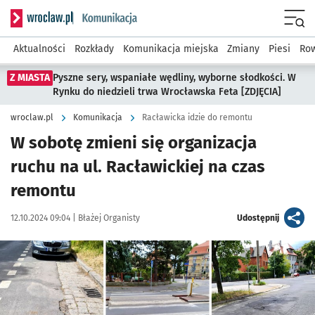
Serwis informacyjny wroclaw.pl podserwis: Komunikacja
Menu
Aktualności
Rozkłady
Komunikacja miejska
Zmiany
Piesi
Row
Z MIASTA
Pyszne sery, wspaniałe wędliny, wyborne słodkości. W
Rynku do niedzieli trwa Wrocławska Feta [ZDJĘCIA]
wroclaw.pl
Komunikacja
Racławicka idzie do remontu
W sobotę zmieni się organizacja
ruchu na ul. Racławickiej na czas
remontu
Data publikacji:
Autor:
artykuł
12.10.2024 09:04 |
Błażej Organisty
Udostępnij
Kliknij, aby powiększyć