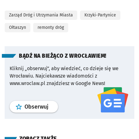
Zarząd Dróg i Utrzymania Miasta
Krzyki-Partynice
Ołtaszyn
remonty dróg
BĄDŹ NA BIEŻĄCO Z WROCŁAWIEM!
Kliknij „obserwuj”, aby wiedzieć, co dzieje się we
Wrocławiu.
Najciekawsze wiadomości z
www.wroclaw.pl znajdziesz w Google News!
profil
google news
serwisu wroclaw
Obserwuj
ZOBACZ TAKŻE