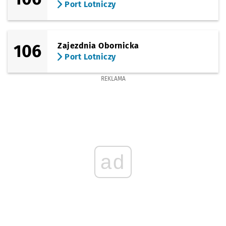
Port Lotniczy
(Skarżyńskiego)
Sprawdź p
Zarembo
Zarembowicza
(Skarżyńskiego)
Sprawdź prop
Strachowice 
Czas pr
Strachowice General Aviation
1'
106
Zajezdnia Obornicka
Port Lotniczy
REKLAMA
ad