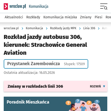
Serwis informacyjny wroclaw.pl podserwis: Komunikacja
Menu
Aktualności
Rozkłady
Komunikacja miejska
Zmiany
Piesi
Row
wroclaw.pl
Komunikacja
Rozkłady jazdy MPK
Linia 306
Autobu
Rozkład jazdy autobusu 306,
kierunek: Strachowice General
Aviation
Przystanek Zarembowicza
Słupek: 17509
Ostatnia aktualizacja:
16.05.2026
Zmiany w rozkładach
linii 306
ROZWIŃ
Poradnik Mieszkańca