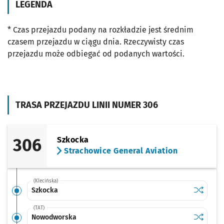
LEGENDA
* Czas przejazdu podany na rozkładzie jest średnim
czasem przejazdu w ciągu dnia. Rzeczywisty czas
przejazdu może odbiegać od podanych wartości.
TRASA PRZEJAZDU LINII NUMER 306
306
Szkocka
Strachowice General Aviation
(Klecińska)
Sprawdź p
Szkocka
Szkocka
(TAT)
Sprawdź p
Nowodwo
Nowodworska