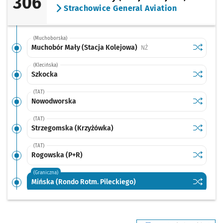
306
Strachowice General Aviation
(Muchoborska)
Sprawdź p
Muchobór
Muchobór Mały (Stacja Kolejowa)
Przystanek na życzenie
NŻ
(Klecińska)
Sprawdź p
Szkocka
Szkocka
(TAT)
Sprawdź p
Nowodwo
Nowodworska
(TAT)
Sprawdź p
Strzegom
Strzegomska (Krzyżówka)
(TAT)
Sprawdź p
Rogowska
Rogowska (P+R)
(Graniczna)
Sprawdź p
Mińska (R
Mińska (Rondo Rotm. Pileckiego)
(Graniczna)
Sprawdź prop
Płaska
Czas pr
Płaska
1'