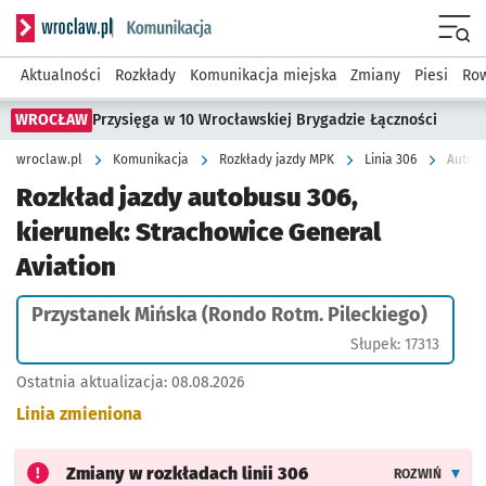
Serwis informacyjny wroclaw.pl podserwis: Komunikacja
Menu
Aktualności
Rozkłady
Komunikacja miejska
Zmiany
Piesi
Row
WROCŁAW
Przysięga w 10 Wrocławskiej Brygadzie Łączności
wroclaw.pl
Komunikacja
Rozkłady jazdy MPK
Linia 306
Rozkład jazdy autobusu 306,
kierunek: Strachowice General
Aviation
Przystanek Mińska (Rondo Rotm. Pileckiego)
Słupek: 17313
Ostatnia aktualizacja:
08.08.2026
Linia zmieniona
Zmiany w rozkładach
linii 306
ROZWIŃ