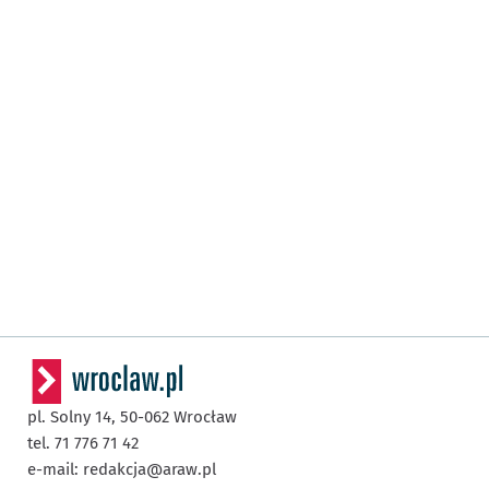
pl. Solny 14,
50-062
Wrocław
tel. 71 776 71 42
e-mail:
redakcja@araw.pl