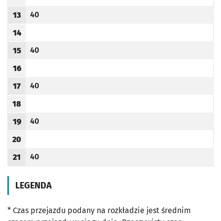
Godzina odjazdu
40
13
Odjazd
minut po godzinie 13
Godzina odjazdu
14
Godzina odjazdu
40
15
Odjazd
minut po godzinie 15
Godzina odjazdu
16
Godzina odjazdu
40
17
Odjazd
minut po godzinie 17
Godzina odjazdu
18
Godzina odjazdu
40
19
Odjazd
minut po godzinie 19
Godzina odjazdu
20
Godzina odjazdu
40
21
Odjazd
minut po godzinie 21
Godzina odjazdu
LEGENDA
* Czas przejazdu podany na rozkładzie jest średnim