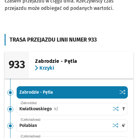
czasem przejazdu w ciągu dnia. Rzeczywisty czas
przejazdu może odbiegać od podanych wartości.
TRASA PRZEJAZDU LINII NUMER 933
933
Zabrodzie - Pętla
Krzyki
Sprawdź p
Zabrodzie
Zabrodzie - Pętla
(Zabrodzka)
Sprawdź prop
Kwiatkowski
Czas pr
Kwiatkowskiego
1'
Przystanek na życzenie
NŻ
(Czekoladowa)
Sprawdź prop
Połabian
Czas pr
Połabian
4'
(Czekoladowa)