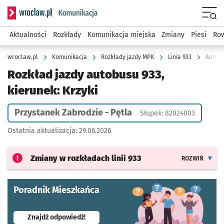
Serwis informacyjny wroclaw.pl podserwis: Komunikacja
Menu
Aktualności
Rozkłady
Komunikacja miejska
Zmiany
Piesi
Row
wroclaw.pl
Komunikacja
Rozkłady jazdy MPK
Linia 933
Autobu
Rozkład jazdy autobusu 933,
kierunek: Krzyki
Przystanek Zabrodzie - Pętla
Słupek: 82024003
Ostatnia aktualizacja:
29.06.2026
Zmiany w rozkładach
linii 933
ROZWIŃ
Poradnik Mieszkańca
- otworzy się w nowej karcie
Znajdź odpowiedź!