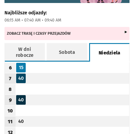
Najbliższe odjazdy:
06:15 AM • 07:40 AM • 09:40 AM
ZOBACZ TRASĘ I CZASY PRZEJAZDÓW
W dni
Sobota
Niedziela
robocze
Rozkład jazdy -
Niedziela
15
6
Odjazd
minut po godzinie 6
Godzina odjazdu
40
7
Odjazd
minut po godzinie 7
Godzina odjazdu
8
Godzina odjazdu
40
9
Odjazd
minut po godzinie 9
Godzina odjazdu
10
Godzina odjazdu
40
11
Odjazd
minut po godzinie 11
Godzina odjazdu
12