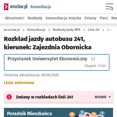
Serwis informacyjny wroclaw.pl podserwis: Komunikacja
Menu
Aktualności
Rozkłady
Komunikacja miejska
Zmiany
Piesi
Row
wroclaw.pl
Komunikacja
Rozkłady jazdy MPK
Linia 241
Autobu
Rozkład jazdy autobusu 241,
kierunek: Zajezdnia Obornicka
Przystanek Uniwersytet Ekonomiczny
Przystanek n
NŻ
Słupek: 11341
Ostatnia aktualizacja:
08.08.2026
Linia zmieniona
Zmiany w rozkładach
linii 241
ROZWIŃ
Poradnik Mieszkańca