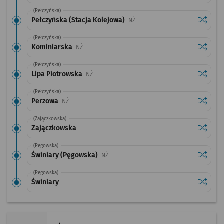
(Pełczyńska)
Sprawdź
przysta
Pełczyńska (Stacja Kolejowa)
Przystanek na życzenie
NŻ
(Pełczyńska)
Sprawdź
przysta
Kominiarska
Przystanek na życzenie
NŻ
(Pełczyńska)
Sprawdź
przysta
Lipa Piotrowska
Przystanek na życzenie
NŻ
(Pełczyńska)
Sprawdź
przysta
Perzowa
Przystanek na życzenie
NŻ
(Zajączkowska)
Sprawdź
przysta
Zajączkowska
(Pęgowska)
Sprawdź
przysta
Świniary (Pęgowska)
Przystanek na życzenie
NŻ
(Pęgowska)
Sprawdź
przysta
Świniary