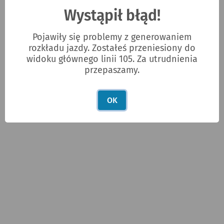
Wystąpił błąd!
Pojawiły się problemy z generowaniem
rozkładu jazdy. Zostałeś przeniesiony do
widoku głównego linii 105. Za utrudnienia
przepaszamy.
OK