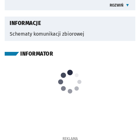
ROZWIŃ
INFORMACJE O
OTWORZY SIĘ W NOWEJ KARCIE
INFORMACJE
Schematy komunikacji zbiorowej
INFORMATOR
REKLAMA