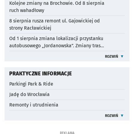
Kolejne zmiany na Brochowie. Od 8 sierpnia
ruch wahadłowy
otworzy się w nowej karcie
8 sierpnia rusza remont ul. Gajowickiej od
strony Racławickiej
otworzy się w nowej karcie
Od 1 sierpnia zmiana lokalizacji przystanku
autobusowego „Jordanowska”. Zmiany tras
otworzy się w nowej karcie
autobusów
ROZWIŃ
WIĘCEJ INFOR
OTWORZY SIĘ W NOWEJ K
PRAKTYCZNE INFORMACJE
Parkingi Park & Ride
Jadę do Wrocławia
Remonty i utrudnienia
ROZWIŃ
INFORMACJE 
REKLAMA