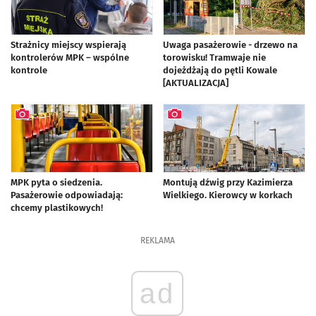
Strażnicy miejscy wspierają
Uwaga pasażerowie - drzewo na
kontrolerów MPK – wspólne
torowisku! Tramwaje nie
kontrole
dojeżdżają do pętli Kowale
artykuł z galerią zdjęć
[AKTUALIZACJA]
artykuł z galerią zdjęć
MPK pyta o siedzenia.
Montują dźwig przy Kazimierza
Pasażerowie odpowiadają:
Wielkiego. Kierowcy w korkach
chcemy plastikowych!
artykuł z galerią zdjęć
artykuł z galerią zdjęć
REKLAMA
ad