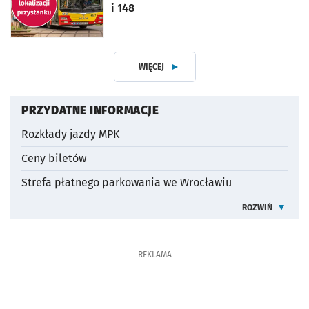
i 148
WIĘCEJ
ARTYKUŁÓW
OTWORZY SIĘ W NOWEJ KA
PRZYDATNE INFORMACJE
Rozkłady jazdy MPK
Ceny biletów
Strefa płatnego parkowania we Wrocławiu
ROZWIŃ
INFORMACJE 
REKLAMA