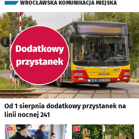
OTWORZY
WROCŁAWSKA KOMUNIKACJA MIEJSKA
Od 1 sierpnia dodatkowy przystanek na
linii nocnej 241