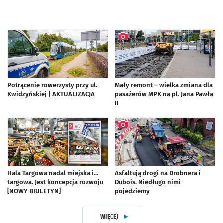
Potrącenie rowerzysty przy ul.
Mały remont – wielka zmiana dla
Kwidzyńskiej | AKTUALIZACJA
pasażerów MPK na pl. Jana Pawła
II
artykuł z galerią zdjęć
Hala Targowa nadal miejska i...
Asfaltują drogi na Drobnera i
targowa. Jest koncepcja rozwoju
Dubois. Niedługo nimi
[NOWY BIULETYN]
pojedziemy
artykuł z galerią zdjęć
WIĘCEJ
Z DZIAŁU WROCŁAWSKA KOMUNIKA