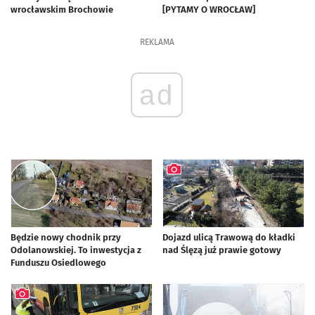
wrocławskim Brochowie
[PYTAMY O WROCŁAW]
artykuł z galerią zdjęć
REKLAMA
ad
Będzie nowy chodnik przy
Dojazd ulicą Trawową do kładki
Odolanowskiej. To inwestycja z
nad Ślęzą już prawie gotowy
Funduszu Osiedlowego
artykuł z galerią zdjęć