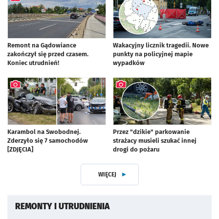
Remont na Gądowiance
Wakacyjny licznik tragedii. Nowe
zakończył się przed czasem.
punkty na policyjnej mapie
Koniec utrudnień!
wypadków
artykuł z galerią zdjęć
Karambol na Swobodnej.
Przez "dzikie" parkowanie
Zderzyło się 7 samochodów
strażacy musieli szukać innej
[ZDJĘCIA]
drogi do pożaru
artykuł z galerią zdjęć
artykuł z galerią zdjęć
WIĘCEJ
Z DZIAŁU SAMOCHODEM PO WROC
REMONTY I UTRUDNIENIA