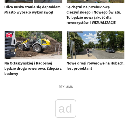
Ulica Ruska stanie się deptakiem.
Są chętni na przebudowę
Miasto wybrało wykonawcę!
Cieszyńskiego i Nowego Światu.
artykuł z galerią zdjęć
To będzie nowa jakość dla
rowerzystów | WIZUALIZACJE
artykuł z galerią zdjęć
Na Ołtaszyńskiej i Radosnej
Nowe drogi rowerowe na Hubach.
będzie droga rowerowa. Zdjęcia z
Jest projektant
budowy
artykuł z galerią zdjęć
REKLAMA
ad