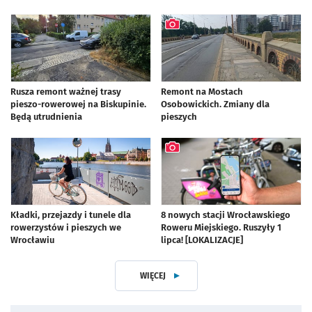
Rusza remont ważnej trasy
Remont na Mostach
pieszo-rowerowej na Biskupinie.
Osobowickich. Zmiany dla
Będą utrudnienia
pieszych
artykuł z galerią zdjęć
Kładki, przejazdy i tunele dla
8 nowych stacji Wrocławskiego
rowerzystów i pieszych we
Roweru Miejskiego. Ruszyły 1
Wrocławiu
lipca! [LOKALIZACJE]
artykuł z galerią zdjęć
WIĘCEJ
Z DZIAŁUROWERZYŚCI WE WROCŁA