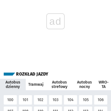
ad
ROZKŁAD JAZDY
Autobus
Autobus
Autobus
WRO-
Tramwaj
dzienny
strefowy
nocny
TA
100
101
102
103
104
105
106
Zobacz rozkład linii
Zobacz rozkład linii
Zobacz rozkład linii
Zobacz rozkład linii
Zobacz rozkład linii
Zobacz rozkład
Zobacz