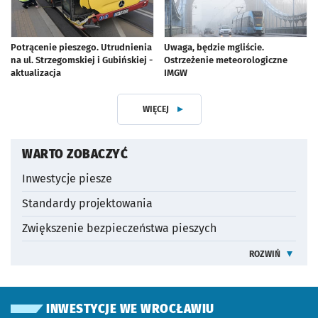
Potrącenie pieszego. Utrudnienia
Uwaga, będzie mgliście.
na ul. Strzegomskiej i Gubińskiej -
Ostrzeżenie meteorologiczne
aktualizacja
IMGW
artykuł z galerią zdjęć
WIĘCEJ
Z DZIAŁU PIESI WE WROCŁAWIU
OTWORZY SIĘ W NOWEJ KARCIE
WARTO ZOBACZYĆ
Inwestycje piesze
Standardy projektowania
Zwiększenie bezpieczeństwa pieszych
ROZWIŃ
INFORMACJE 
INWESTYCJE WE WROCŁAWIU