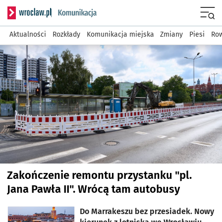
Serwis informacyjny wroclaw
Menu
Aktualności
Rozkłady
Komunikacja miejska
Zmiany
Piesi
Row
Najnowsze artykuły
Zakończenie remontu przystanku "pl.
Jana Pawła II". Wrócą tam autobusy
Do Marrakeszu bez przesiadek. Nowy