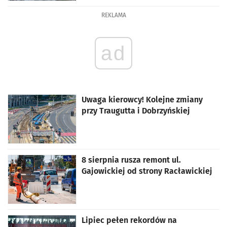
REKLAMA
ad
Uwaga kierowcy! Kolejne zmiany
przy Traugutta i Dobrzyńskiej
8 sierpnia rusza remont ul.
Gajowickiej od strony Racławickiej
Lipiec pełen rekordów na