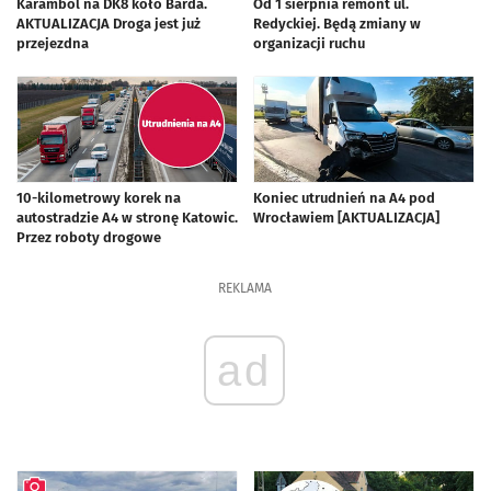
Karambol na DK8 koło Barda.
Od 1 sierpnia remont ul.
AKTUALIZACJA Droga jest już
Redyckiej. Będą zmiany w
przejezdna
organizacji ruchu
10-kilometrowy korek na
Koniec utrudnień na A4 pod
autostradzie A4 w stronę Katowic.
Wrocławiem [AKTUALIZACJA]
Przez roboty drogowe
REKLAMA
ad