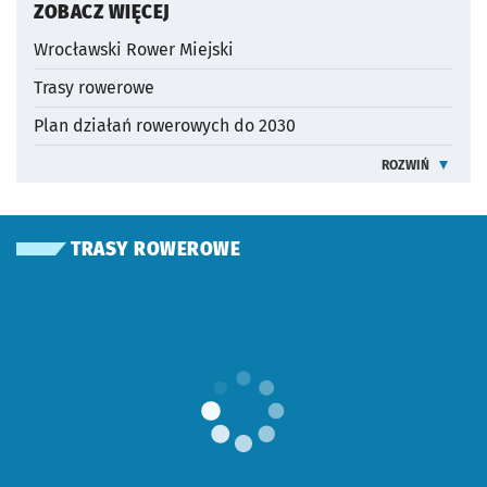
OTWORZY SIĘ W NOWEJ KARCIE
ZOBACZ WIĘCEJ
Wrocławski Rower Miejski
Trasy rowerowe
Plan działań rowerowych do 2030
ROZWIŃ
INFORMACJE O
TRASY ROWEROWE