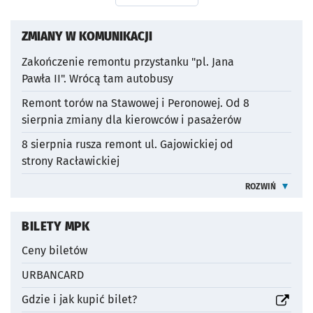
ZMIANY W KOMUNIKACJI
Zakończenie remontu przystanku "pl. Jana
Pawła II". Wrócą tam autobusy
otworzy się w nowej karcie
Remont torów na Stawowej i Peronowej. Od 8
sierpnia zmiany dla kierowców i pasażerów
otworzy się w nowej karcie
8 sierpnia rusza remont ul. Gajowickiej od
strony Racławickiej
otworzy się w nowej karcie
ROZWIŃ
WIĘCEJ INFO
OTWORZY SIĘ W NOWEJ KARCIE
BILETY MPK
Ceny biletów
URBANCARD
otworzy się w nowej karcie
Gdzie i jak kupić bilet?