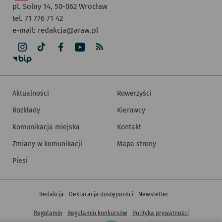
pl. Solny 14,
50-062
Wrocław
tel. 71 776 71 42
e-mail:
redakcja@araw.pl
Aktualności
Rowerzyści
Rozkłady
Kierowcy
Komunikacja miejska
Kontakt
Zmiany w komunikacji
Mapa strony
Piesi
Inne informacje
Redakcja
Deklaracja dostępności
Newsletter
Regulamin
Regulamin konkursów
Polityka prywatności