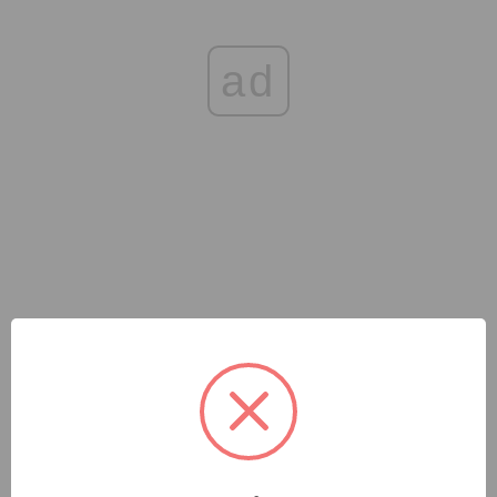
ad
POLECANE ARTYKUŁY