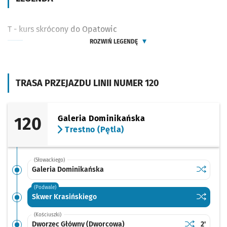
T - kurs skrócony do Opatowic
ROZWIŃ LEGENDĘ
TRASA PRZEJAZDU LINII NUMER 120
120
Galeria Dominikańska
Trestno (Pętla)
(Słowackiego)
Sprawdź p
Galeria 
Galeria Dominikańska
(Podwale)
Sprawdź p
Skwer Kr
Skwer Krasińskiego
(Kościuszki)
Sprawdź prop
Dworzec Głó
Czas pr
Dworzec Główny (Dworcowa)
2'