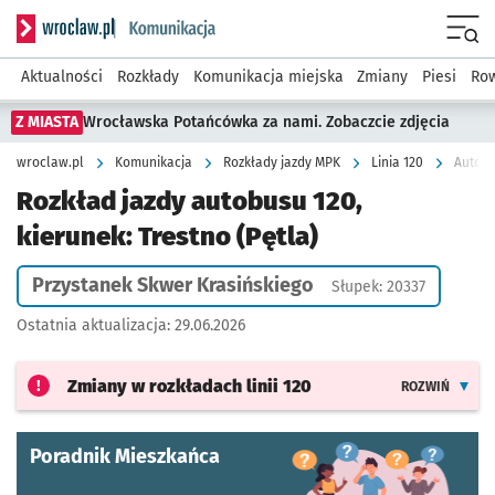
Serwis informacyjny wroclaw.pl podserwis: Komunikacja
Menu
Aktualności
Rozkłady
Komunikacja miejska
Zmiany
Piesi
Row
Z MIASTA
Wrocławska Potańcówka za nami. Zobaczcie zdjęcia
wroclaw.pl
Komunikacja
Rozkłady jazdy MPK
Linia 120
Autobu
Rozkład jazdy autobusu 120,
kierunek: Trestno (Pętla)
Przystanek Skwer Krasińskiego
Słupek: 20337
Ostatnia aktualizacja:
29.06.2026
Zmiany w rozkładach
linii 120
ROZWIŃ
Poradnik Mieszkańca