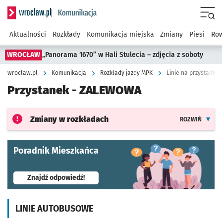
Serwis informacyjny wroclaw.pl podserwis: Komunikacja
Menu
Aktualności
Rozkłady
Komunikacja miejska
Zmiany
Piesi
Row
WROCŁAW
„Panorama 1670” w Hali Stulecia – zdjęcia z soboty
wroclaw.pl
Komunikacja
Rozkłady jazdy MPK
Linie na przystanku
Przystanek -
ZALEWOWA
Zmiany w rozkładach
ROZWIŃ
Poradnik Mieszkańca
- otworzy się w nowej karcie
Znajdź odpowiedź!
LINIE AUTOBUSOWE