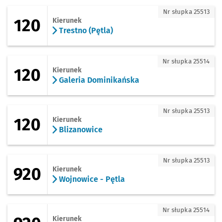
120 - kierunek Trestno (Pętla)
Nr słupka 25513
120
Kierunek
Trestno (Pętla)
120 - kierunek Galeria Dominikańska
Nr słupka 25514
120
Kierunek
Galeria Dominikańska
120 - kierunek Blizanowice
Nr słupka 25513
120
Kierunek
Blizanowice
920 - kierunek Wojnowice - Pętla
Nr słupka 25513
920
Kierunek
Wojnowice - Pętla
920 - kierunek Galeria Dominikańska
Nr słupka 25514
Kierunek