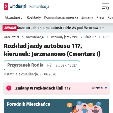
Serwis informacyjny wroclaw.pl podserwis: Komunikacja
Menu
Aktualności
Rozkłady
Komunikacja miejska
Zmiany
Piesi
Row
UWAGA!
Duże utrudnienia na autostradzie A4 pod Wrocławiem
wroclaw.pl
Komunikacja
Rozkłady jazdy MPK
Linia 117
Autobus
Rozkład jazdy autobusu 117,
kierunek: Jerzmanowo (Cmentarz I)
Przystanek Rodła
Przystanek na życzenie
NŻ
Słupek: 18327
Ostatnia aktualizacja:
29.06.2026
Zmiany w rozkładach
linii 117
ROZWIŃ
Poradnik Mieszkańca