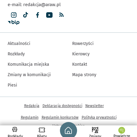
e-mail:
redakcja@araw.pl
Aktualności
Rowerzyści
Rozkłady
Kierowcy
Komunikacja miejska
Kontakt
Zmiany w komunikacji
Mapa strony
Piesi
Inne informacje
Redakcja
Deklaracja dostępności
Newsletter
Regulamin
Regulamin konkursów
Polityka prywatności
Strona główna - wroclaw.pl
Ustawienia cookies
Powietrze
Rozkłady
Bilety
Zmiany