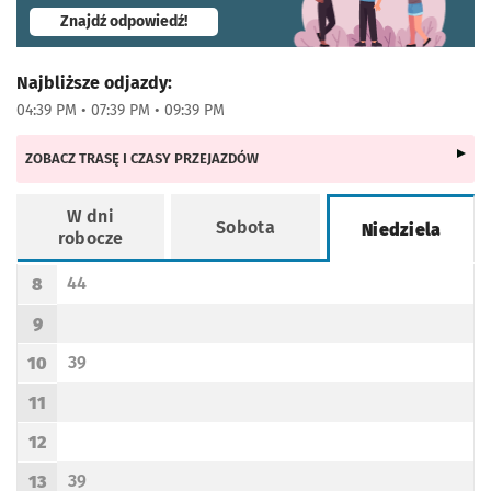
- otworzy się w nowej karcie
Znajdź odpowiedź!
Najbliższe odjazdy:
04:39 PM • 07:39 PM • 09:39 PM
ZOBACZ TRASĘ I CZASY PRZEJAZDÓW
W dni
Sobota
Niedziela
robocze
Rozkład jazdy -
Niedziela
44
8
Odjazd
minut po godzinie 8
Godzina odjazdu
9
Godzina odjazdu
39
10
Odjazd
minut po godzinie 10
Godzina odjazdu
11
Godzina odjazdu
12
Godzina odjazdu
39
13