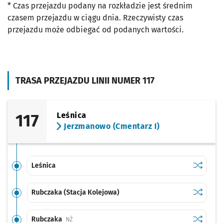
* Czas przejazdu podany na rozkładzie jest średnim
czasem przejazdu w ciągu dnia. Rzeczywisty czas
przejazdu może odbiegać od podanych wartości.
TRASA PRZEJAZDU LINII NUMER 117
117
Leśnica
Jerzmanowo (Cmentarz I)
Sprawdź p
Leśnica
Leśnica
Sprawdź p
Rubczaka
Rubczaka (Stacja Kolejowa)
Sprawdź p
Rubczak
Rubczaka
Przystanek na życzenie
NŻ