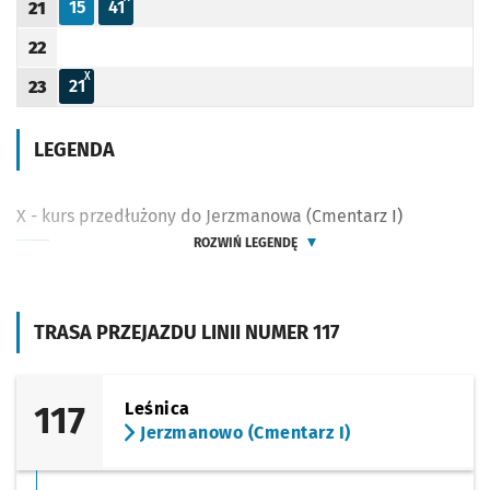
15
41
21
Odjazd
minut po godzinie 21
Odjazd
minut po godzinie 21
Godzina odjazdu
22
Godzina odjazdu
X - KURS PRZEDŁUŻONY DO JERZMANOWA (CMENTARZ I)
X
21
23
Odjazd
minut po godzinie 23
Godzina odjazdu
LEGENDA
X - kurs przedłużony do Jerzmanowa (Cmentarz I)
ROZWIŃ LEGENDĘ
TRASA PRZEJAZDU LINII NUMER 117
117
Leśnica
Jerzmanowo (Cmentarz I)