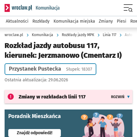
Serwis informacyjny wroclaw.pl podserwis: Komunikacja
Menu
Aktualności
Rozkłady
Komunikacja miejska
Zmiany
Piesi
Row
wroclaw.pl
Komunikacja
Rozkłady jazdy MPK
Linia 117
Autobus
Rozkład jazdy autobusu 117,
kierunek: Jerzmanowo (Cmentarz I)
Przystanek Pustecka
Słupek: 18307
Ostatnia aktualizacja:
29.06.2026
Zmiany w rozkładach
linii 117
ROZWIŃ
Poradnik Mieszkańca
- otworzy się w nowej karcie
Znajdź odpowiedź!