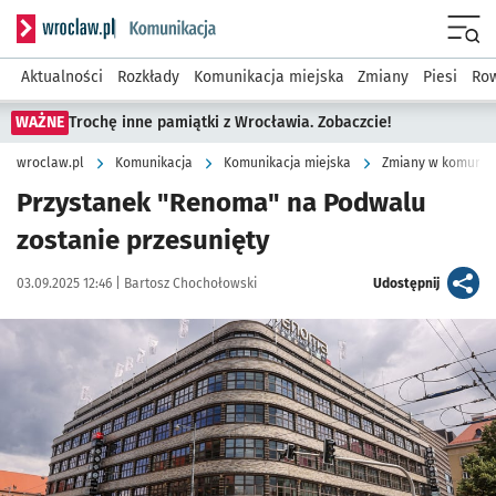
Serwis informacyjny wroclaw.pl podserwis: Komunikacja
Menu
Aktualności
Rozkłady
Komunikacja miejska
Zmiany
Piesi
Row
WAŻNE
Trochę inne pamiątki z Wrocławia. Zobaczcie!
wroclaw.pl
Komunikacja
Komunikacja miejska
Zmiany w komunika
Przystanek "Renoma" na Podwalu
zostanie przesunięty
Data publikacji:
Autor:
artykuł
03.09.2025 12:46 |
Bartosz Chochołowski
Udostępnij
Kliknij, aby powiększyć