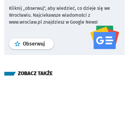
Kliknij „obserwuj”, aby wiedzieć, co dzieje się we
Wrocławiu.
Najciekawsze wiadomości z
www.wroclaw.pl znajdziesz w Google News!
profil
google news
serwisu wroclaw
Obserwuj
ZOBACZ TAKŻE