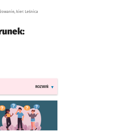
żowanie, kier: Leśnica
runek:
nie
ROZWIŃ
INFORMACJE O ZMIANACH W ROZKŁADACH JAZDY LINI
worzy się w nowej karcie