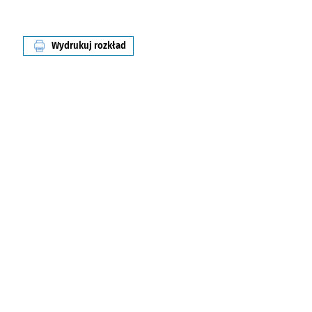
Wydrukuj rozkład
linii nr 917