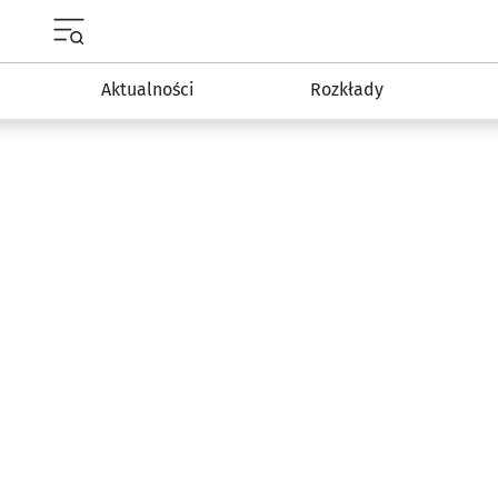
Menu główne portalu wroclaw.pl
Aktualności
Rozkłady