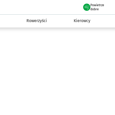
Powietrze
we Wrocławiu
munikacja
dobre
Rowerzyści
Kierowcy