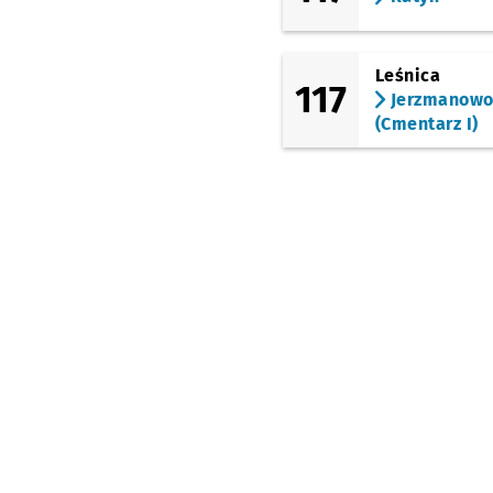
Średzka
Leśnica
117
Leśnica
Jerzmanow
(Cmentarz I)