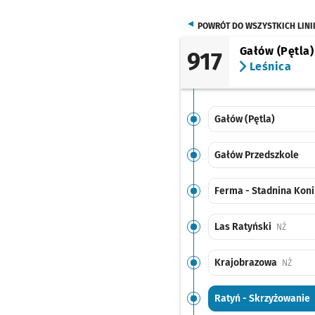
POWRÓT DO WSZYSTKICH LINI
Gałów (Pętla)
917
Leśnica
Gałów (Pętla)
Gałów Przedszkole
Ferma - Stadnina Kon
Las Ratyński
Przysta
NŻ
Krajobrazowa
Przyst
NŻ
Ratyń - Skrzyżowanie