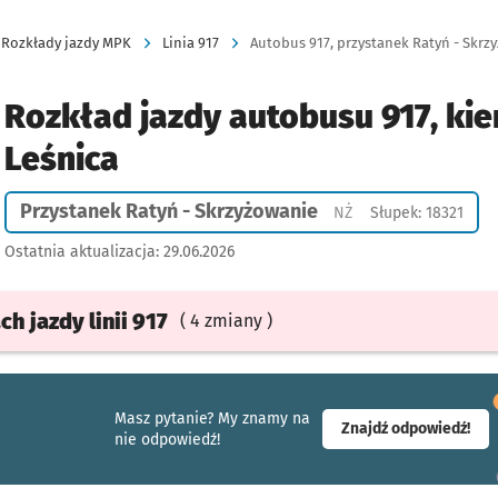
Rozkłady jazdy MPK
Linia 917
Autobus 917, przystanek Ratyń - Skrzy
Rozkład jazdy autobusu 917, kie
Leśnica
Przystanek Ratyń - Skrzyżowanie
Przystanek na życze
NŻ
Słupek: 18321
Ostatnia aktualizacja:
29.06.2026
ach
jazdy
linii 917
( 4 zmiany )
Masz pytanie? My znamy na
- ot
Znajdź odpowiedź!
nie odpowiedź!