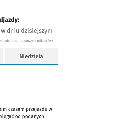
djazdy:
 w dniu dzisiejszym
dstawie tabeli planowych odjazdów)
Niedziela
dnim czasem przejazdu w
dbiegać od podanych