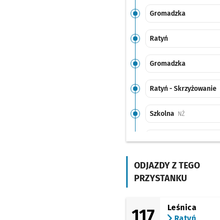
Gromadzka
Ratyń
Gromadzka
Ratyń - Skrzyżowanie
Szkolna
Przystanek n
NŻ
Miodowa
Miodowa (Osiedle)
ODJAZDY Z TEGO
NŻ
PRZYSTANKU
Trzmielowicka
Leśnica
117
Serowarska
Przystan
NŻ
Ratyń