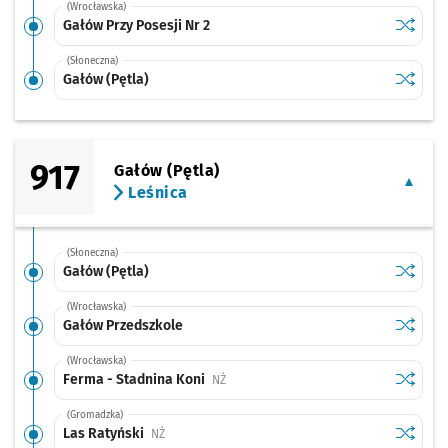
(Wrocławska)
Sprawdź
przystan
Gałów Przy Posesji Nr 2
(Słoneczna)
Sprawdź
przysta
Gałów (Pętla)
917
Gałów (Pętla)
Leśnica
(Słoneczna)
Sprawdź
przysta
Gałów (Pętla)
(Wrocławska)
Sprawdź
przysta
Gałów Przedszkole
(Wrocławska)
Sprawdź
przysta
Ferma - Stadnina Koni
Przystanek na życzenie
NŻ
(Gromadzka)
Sprawdź
przysta
Las Ratyński
Przystanek na życzenie
NŻ