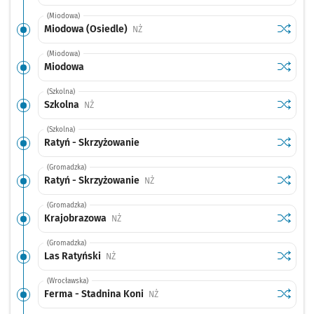
(Miodowa)
Sprawdź
przysta
Miodowa (Osiedle)
Przystanek na życzenie
NŻ
(Miodowa)
Sprawdź
przysta
Miodowa
(Szkolna)
Sprawdź
przysta
Szkolna
Przystanek na życzenie
NŻ
(Szkolna)
Sprawdź
przysta
Ratyń - Skrzyżowanie
(Gromadzka)
Sprawdź
przysta
Ratyń - Skrzyżowanie
Przystanek na życzenie
NŻ
(Gromadzka)
Sprawdź
przysta
Krajobrazowa
Przystanek na życzenie
NŻ
(Gromadzka)
Sprawdź
przysta
Las Ratyński
Przystanek na życzenie
NŻ
(Wrocławska)
Sprawdź
przysta
Ferma - Stadnina Koni
Przystanek na życzenie
NŻ