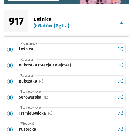
917
Leśnica
Gałów (Pętla)
(Płońskiego)
Sprawdź
przysta
Leśnica
(Rubczaka)
Sprawdź
przysta
Rubczaka (Stacja Kolejowa)
(Rubczaka)
Sprawdź
przysta
Rubczaka
Przystanek na życzenie
NŻ
(Trzmielowicka)
Sprawdź
przysta
Serowarska
Przystanek na życzenie
NŻ
(Trzmielowicka)
Sprawdź
przysta
Trzmielowicka
Przystanek na życzenie
NŻ
(Miodowa)
Sprawdź
przysta
Pustecka