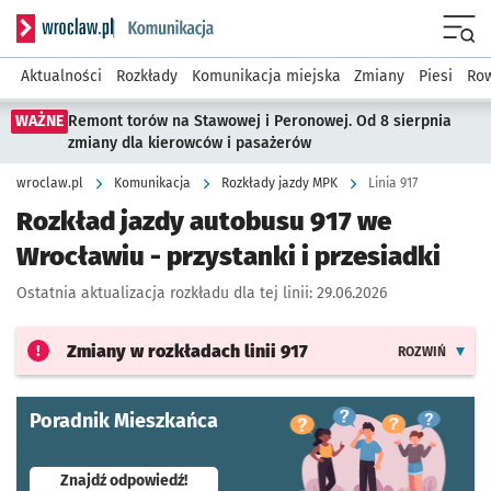
Serwis informacyjny wroclaw.pl podserwis: Komunikacja
Menu
Aktualności
Rozkłady
Komunikacja miejska
Zmiany
Piesi
Row
WAŻNE
Remont torów na Stawowej i Peronowej. Od 8 sierpnia
zmiany dla kierowców i pasażerów
wroclaw.pl
Komunikacja
Rozkłady jazdy MPK
Linia 917
Rozkład jazdy autobusu 917 we
Wrocławiu - przystanki i przesiadki
Ostatnia aktualizacja rozkładu dla tej linii:
29.06.2026
Zmiany w rozkładach
linii 917
ROZWIŃ
Poradnik Mieszkańca
- otworzy się w nowej karcie
Znajdź odpowiedź!