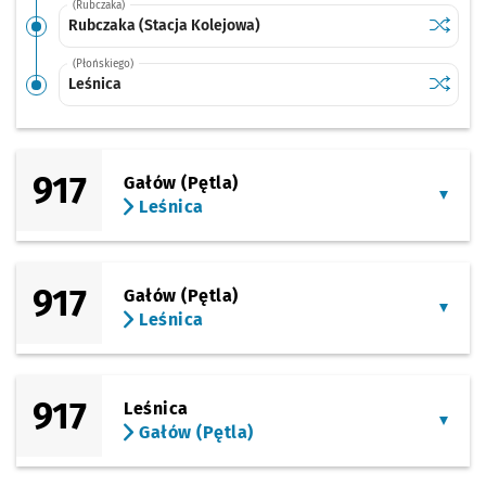
(Rubczaka)
Sprawdź
przysta
Rubczaka (Stacja Kolejowa)
(Płońskiego)
Sprawdź
przysta
Leśnica
917
Gałów (Pętla)
Leśnica
917
Gałów (Pętla)
Leśnica
917
Leśnica
Gałów (Pętla)