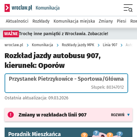
Serwis informacyjny wroclaw.pl podserwis: Komunikacja
Menu
Aktualności
Rozkłady
Komunikacja miejska
Zmiany
Piesi
Row
WAŻNE
Trochę inne pamiątki z Wrocławia. Zobaczcie!
wroclaw.pl
Komunikacja
Rozkłady jazdy MPK
Linia 907
Autobu
Rozkład jazdy autobusu 907,
kierunek: Oporów
Przystanek Pietrzykowice - Sportowa/Główna
Słupek: 80347012
Ostatnia aktualizacja:
09.03.2026
Zmiany w rozkładach
linii 907
ROZWIŃ
Poradnik Mieszkańca