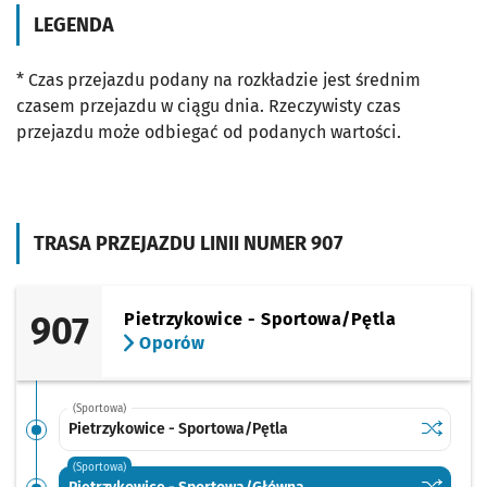
LEGENDA
* Czas przejazdu podany na rozkładzie jest średnim
czasem przejazdu w ciągu dnia. Rzeczywisty czas
przejazdu może odbiegać od podanych wartości.
TRASA PRZEJAZDU LINII NUMER 907
907
Pietrzykowice - Sportowa/Pętla
Oporów
(Sportowa)
Sprawdź p
Pietrzyko
Pietrzykowice - Sportowa/Pętla
(Sportowa)
Sprawdź p
Pietrzyk