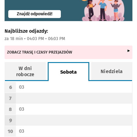
- otworzy się w nowej karcie
Znajdź odpowiedź!
Najbliższe odjazdy:
za 18 min • 04:03 PM • 06:03 PM
ZOBACZ TRASĘ I CZASY PRZEJAZDÓW
W dni
Niedziela
Sobota
robocze
Rozkład jazdy -
Sobota
03
6
Odjazd
minut po godzinie 6
Godzina odjazdu
7
Godzina odjazdu
03
8
Odjazd
minut po godzinie 8
Godzina odjazdu
9
Godzina odjazdu
03
10
Odjazd
minut po godzinie 10
Godzina odjazdu