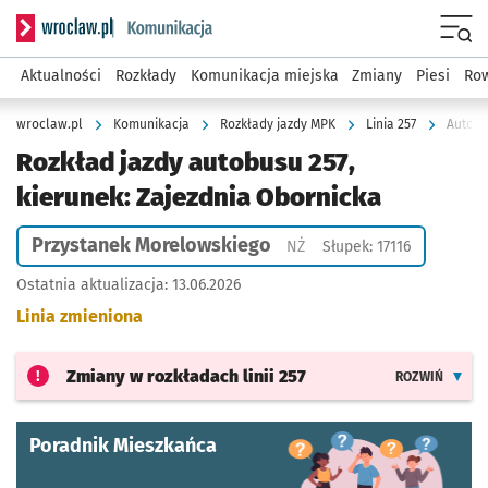
Serwis informacyjny wroclaw.pl podserwis: Komunikacja
Menu
Aktualności
Rozkłady
Komunikacja miejska
Zmiany
Piesi
Row
wroclaw.pl
Komunikacja
Rozkłady jazdy MPK
Linia 257
Autobu
Rozkład jazdy autobusu 257,
kierunek: Zajezdnia Obornicka
Przystanek Morelowskiego
Przystanek na życzenie
NŻ
Słupek: 17116
Ostatnia aktualizacja:
13.06.2026
Linia zmieniona
Zmiany w rozkładach
linii 257
ROZWIŃ
Poradnik Mieszkańca