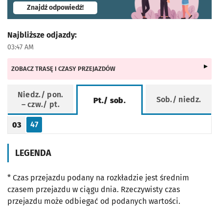
- otworzy się w nowej karcie
Znajdź odpowiedź!
Najbliższe odjazdy:
03:47 AM
ZOBACZ TRASĘ I CZASY PRZEJAZDÓW
Niedz./ pon.
Sob./ niedz.
Pt./ sob.
– czw./ pt.
Rozkład jazdy -
Pt./ sob.
47
03
Odjazd
minut po godzinie 03
Godzina odjazdu
LEGENDA
* Czas przejazdu podany na rozkładzie jest średnim
czasem przejazdu w ciągu dnia. Rzeczywisty czas
przejazdu może odbiegać od podanych wartości.