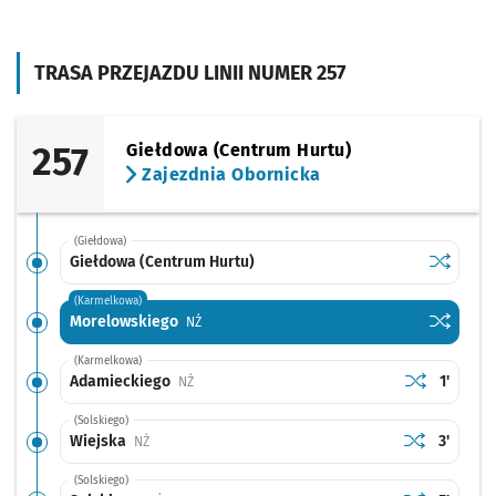
TRASA PRZEJAZDU LINII NUMER 257
257
Giełdowa (Centrum Hurtu)
Zajezdnia Obornicka
(Giełdowa)
Sprawdź p
Giełdowa
Giełdowa (Centrum Hurtu)
(Karmelkowa)
Sprawdź p
Morelows
Morelowskiego
Przystanek na życzenie
NŻ
(Karmelkowa)
Sprawdź prop
Adamieckie
Czas pr
Adamieckiego
1'
Przystanek na życzenie
NŻ
(Solskiego)
Sprawdź prop
Wiejska
Czas pr
Wiejska
3'
Przystanek na życzenie
NŻ
(Solskiego)