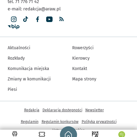
tel. 71 776 71 42
e-mail:
redakcja@araw.pl
Aktualności
Rowerzyści
Rozkłady
Kierowcy
Komunikacja miejska
Kontakt
Zmiany w komunikacji
Mapa strony
Piesi
Inne informacje
Redakcja
Deklaracja dostępności
Newsletter
Regulamin
Regulamin konkursów
Polityka prywatności
Strona główna - wroclaw.pl
Ustawienia cookies