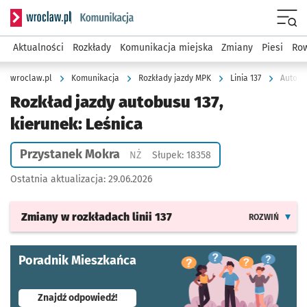
Serwis informacyjny wroclaw.pl podserwis: Komunikacja
Menu
Aktualności
Rozkłady
Komunikacja miejska
Zmiany
Piesi
Row
wroclaw.pl
Komunikacja
Rozkłady jazdy MPK
Linia 137
Autobus
Rozkład jazdy autobusu 137,
kierunek: Leśnica
Przystanek Mokra
Przystanek na życzenie
NŻ
Słupek: 18358
Ostatnia aktualizacja:
29.06.2026
Zmiany w rozkładach
linii 137
ROZWIŃ
Poradnik Mieszkańca
- otworzy się w nowej karcie
Znajdź odpowiedź!