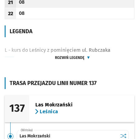
08
21
Odjazd
minut po godzinie 21
Godzina odjazdu
08
22
Odjazd
minut po godzinie 22
Godzina odjazdu
LEGENDA
L - kurs do Leśnicy z pominięciem ul. Rubczaka
ROZWIŃ LEGENDĘ
TRASA PRZEJAZDU LINII NUMER 137
137
Las Mokrzański
Leśnica
(Wińska)
Sprawdź p
Las Mokr
Las Mokrzański