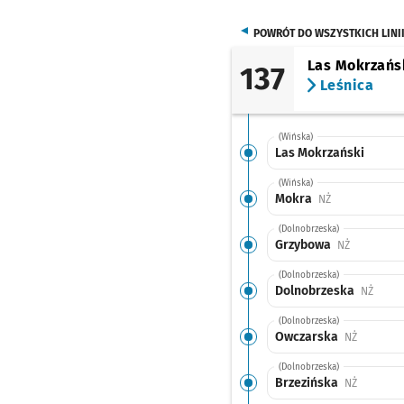
POWRÓT DO WSZYSTKICH LINI
Las Mokrzańs
137
Leśnica
(Wińska)
Las Mokrzański
(Wińska)
Mokra
Przystanek na 
NŻ
(Dolnobrzeska)
Grzybowa
Przystanek
NŻ
(Dolnobrzeska)
Dolnobrzeska
Przyst
NŻ
(Dolnobrzeska)
Owczarska
Przystane
NŻ
(Dolnobrzeska)
Brzezińska
Przystane
NŻ