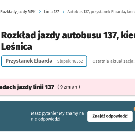
Rozkłady jazdy MPK
Linia 137
Autobus 137, przystanek Eluarda, kier:
Rozkład jazdy autobusu 137, kie
Leśnica
Przystanek Eluarda
Słupek: 18352
Ostatnia aktualizacja
ładach
jazdy
linii 137
( 9 zmian )
Masz pytanie? My znamy na
- ot
Znajdź odpowiedź!
nie odpowiedź!