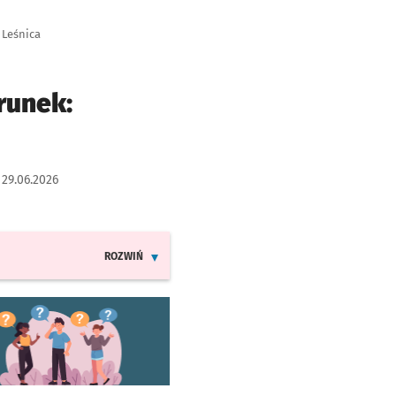
 Leśnica
runek:
:
29.06.2026
ROZWIŃ
INFORMACJE O ZMIANACH W ROZKŁADACH JAZDY LINII
worzy się w nowej karcie