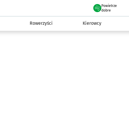
Powietrze
we Wrocławiu
munikacja
dobre
Rowerzyści
Kierowcy