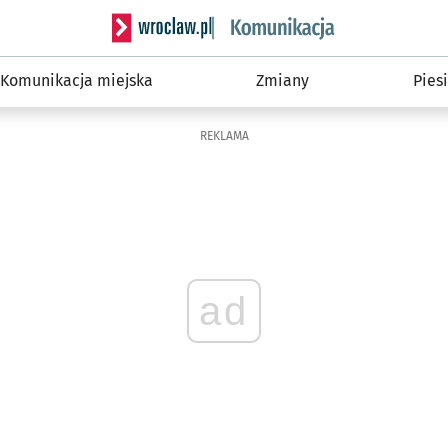
Serwis informacyjny wroclaw.pl podserwis: Ko
Komunikacja miejska
Zmiany
Piesi
REKLAMA
ad