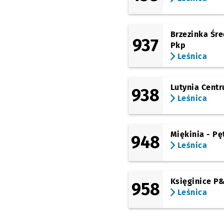
Brzezinka Śre
937
Pkp
Leśnica
Lutynia Cent
938
Leśnica
Miękinia - Pę
948
Leśnica
Księginice P
958
Leśnica