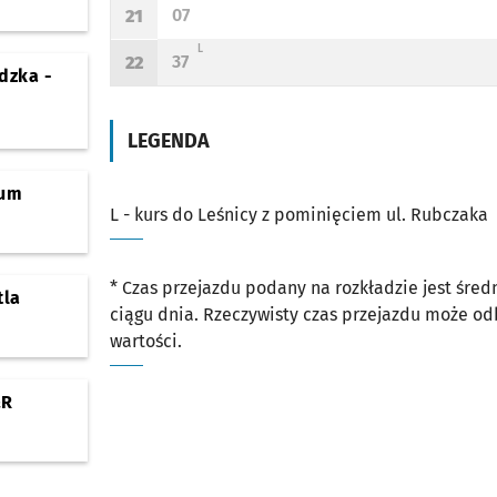
07
21
Odjazd
minut po godzinie 21
Godzina odjazdu
L - KURS DO LEŚNICY Z POMINIĘCIEM UL. RUBCZAKA
L
37
22
Odjazd
minut po godzinie 22
Godzina odjazdu
dzka -
LEGENDA
rum
L - kurs do Leśnicy z pominięciem ul. Rubczaka
* Czas przejazdu podany na rozkładzie jest śre
tla
ciągu dnia. Rzeczywisty czas przejazdu może o
wartości.
&R