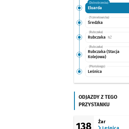
(Dolnobrzeska)
Eluarda
(Trzmielowicka)
Średzka
(Rubczaka)
Rubczaka
Przystanek
NŻ
(Rubczaka)
Rubczaka (Stacja
Kolejowa)
(Płońskiego)
Leśnica
ODJAZDY Z TEGO
PRZYSTANKU
Żar
138
Leśnica