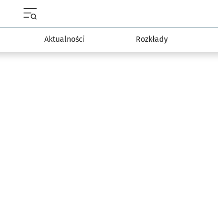
Menu główne portalu wroclaw.pl
Aktualności
Rozkłady