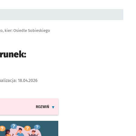
, kier: Osiedle Sobieskiego
runek:
alizacja:
18.04.2026
ROZWIŃ
INFORMACJE O ZMIANACH W ROZKŁADACH JAZDY LINI
worzy się w nowej karcie