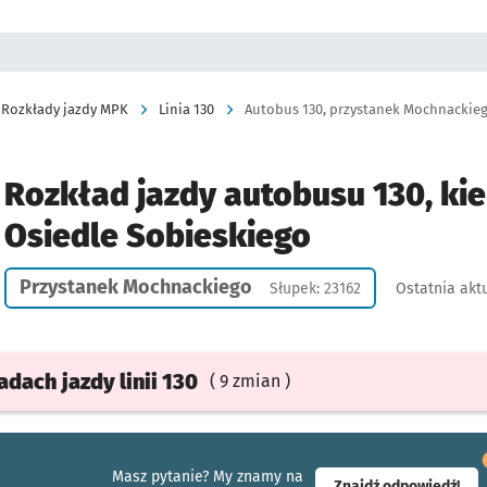
Rozkłady jazdy MPK
Linia 130
Autobus 130, przystanek Mochnackiego
Rozkład jazdy autobusu 130, kie
Osiedle Sobieskiego
Przystanek Mochnackiego
Słupek: 23162
Ostatnia aktu
ładach
jazdy
linii 130
( 9 zmian )
Masz pytanie? My znamy na
- ot
Znajdź odpowiedź!