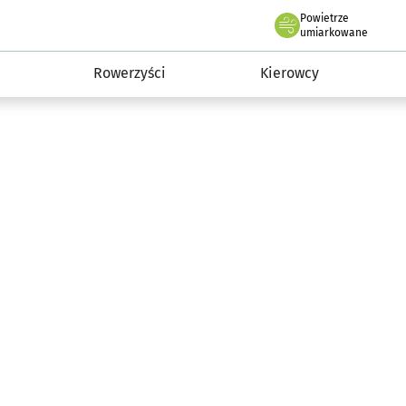
Powietrze
we Wrocławiu
munikacja
umiarkowane
Rowerzyści
Kierowcy