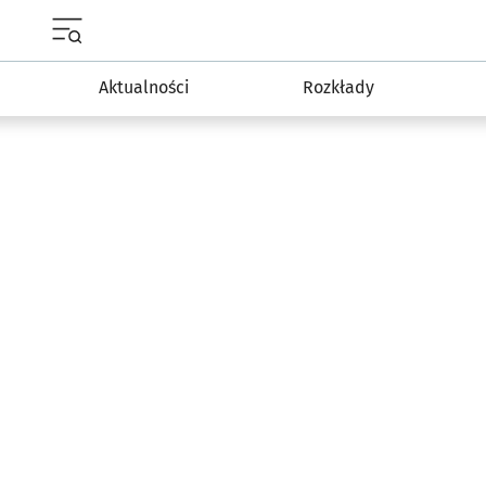
Menu główne portalu wroclaw.pl
Aktualności
Rozkłady