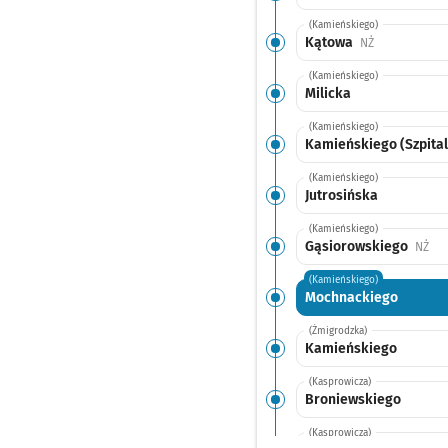
(Kamieńskiego)
Kątowa
Przystanek na
NŻ
(Kamieńskiego)
Milicka
(Kamieńskiego)
Kamieńskiego (Szpital
(Kamieńskiego)
Jutrosińska
(Kamieńskiego)
Gąsiorowskiego
Prz
NŻ
(Kamieńskiego)
Mochnackiego
(Żmigrodzka)
Kamieńskiego
(Kasprowicza)
Broniewskiego
(Kasprowicza)