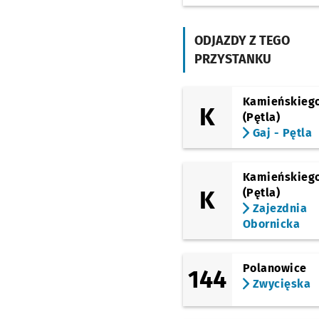
Pola
(Kasprowicza)
Syrokomli
Przystanek
ODJAZDY Z TEGO
NŻ
PRZYSTANKU
(Kasprowicza)
Kasprowicza
(Berenta)
Kamieńskieg
K
Pl. Daniłowskiego
(Pętla)
Gaj - Pętla
(Berenta)
Berenta
(Aleja Kromera)
Kamieńskieg
Kromera
K
(Pętla)
Zajezdnia
(Krzywoustego)
Kromera
Obornicka
(Czajkowskiego)
(Krzywoustego)
Polanowice
Grudziądzka
144
Zwycięska
(Krzywoustego)
Brücknera