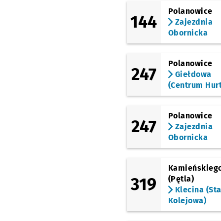
(Krzywoustego)
Polanowice
C.h. Korona
144
Zajezdnia
Obornicka
(Krzywoustego)
Zielna
Przystanek na 
NŻ
(Krzywoustego)
Polanowice
Psie Pole
247
Giełdowa
(Bora-Komorowskiego)
(Centrum Hur
Psie Pole (Rondo
Lotników Polskich)
Polanowice
(Bora-Komorowskiego)
247
Zakrzowska
Przystan
NŻ
Zajezdnia
Obornicka
(Bora-Komorowskiego)
Kopańskiego
Przyst
NŻ
(Bora-Komorowskiego)
Kamieńskieg
Wallenroda
319
(Pętla)
Klecina (Sta
(Królewska)
Królewska
Kolejowa)
(Królewska)