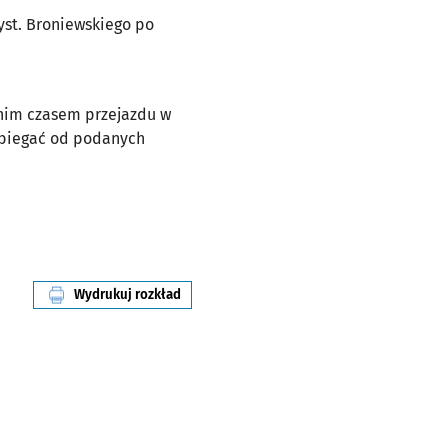
zyst. Broniewskiego po
dnim czasem przejazdu w
dbiegać od podanych
Wydrukuj rozkład
linii nr 130