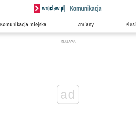
Serwis informacyjny wroclaw.pl podserwis: Ko
Komunikacja miejska
Zmiany
Piesi
REKLAMA
ad