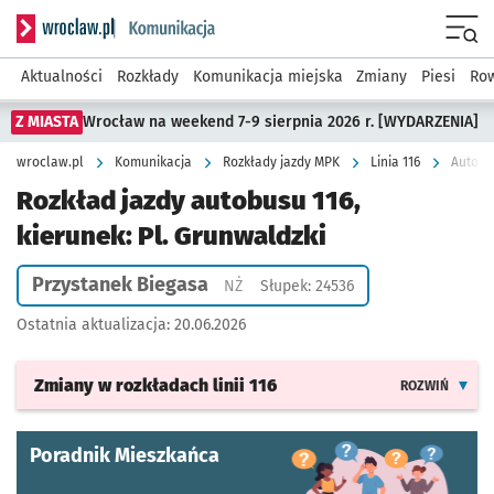
Serwis informacyjny wroclaw.pl podserwis: Komunikacja
Menu
Aktualności
Rozkłady
Komunikacja miejska
Zmiany
Piesi
Row
Z MIASTA
Wrocław na weekend 7-9 sierpnia 2026 r. [WYDARZENIA]
wroclaw.pl
Komunikacja
Rozkłady jazdy MPK
Linia 116
Autobus
Rozkład jazdy autobusu 116,
kierunek: Pl. Grunwaldzki
Przystanek Biegasa
Przystanek na życzenie
NŻ
Słupek: 24536
Ostatnia aktualizacja:
20.06.2026
Zmiany w rozkładach
linii 116
ROZWIŃ
Poradnik Mieszkańca