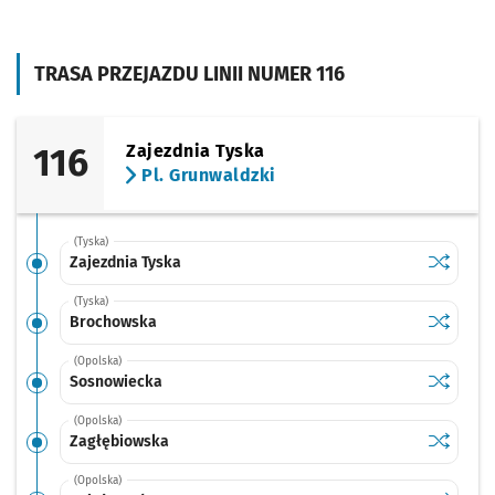
TRASA PRZEJAZDU LINII NUMER 116
116
Zajezdnia Tyska
Pl. Grunwaldzki
(Tyska)
Sprawdź p
Zajezdnia
Zajezdnia Tyska
(Tyska)
Sprawdź p
Brochow
Brochowska
(Opolska)
Sprawdź p
Sosnowi
Sosnowiecka
(Opolska)
Sprawdź p
Zagłębio
Zagłębiowska
(Opolska)