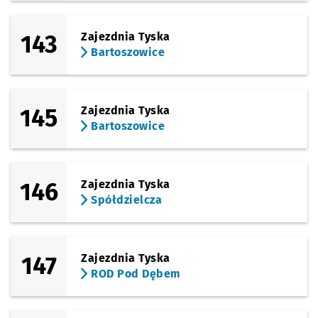
(pl. Grunwaldzki)
Sprawdź prop
Pl. Grunwaldz
Czas prz
Pl. Grunwaldzki
9'
143
Zajezdnia Tyska
Bartoszowice
145
Zajezdnia Tyska
Bartoszowice
146
Zajezdnia Tyska
Spółdzielcza
147
Zajezdnia Tyska
ROD Pod Dębem