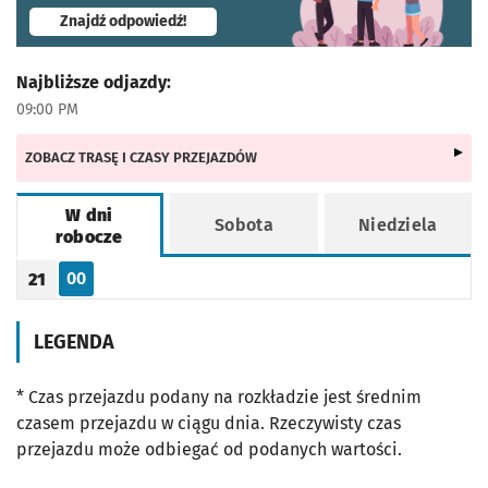
- otworzy się w nowej karcie
Znajdź odpowiedź!
Najbliższe odjazdy:
09:00 PM
ZOBACZ TRASĘ I CZASY PRZEJAZDÓW
W dni
Sobota
Niedziela
robocze
Rozkład jazdy -
W dni robocze
00
21
Odjazd
minut po godzinie 21
Godzina odjazdu
LEGENDA
* Czas przejazdu podany na rozkładzie jest średnim
czasem przejazdu w ciągu dnia. Rzeczywisty czas
przejazdu może odbiegać od podanych wartości.