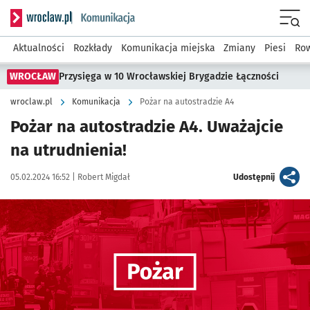
Serwis informacyjny wroclaw.pl podserwis: Komunikacja
Menu
Aktualności
Rozkłady
Komunikacja miejska
Zmiany
Piesi
Row
WROCŁAW
Przysięga w 10 Wrocławskiej Brygadzie Łączności
wroclaw.pl
Komunikacja
Pożar na autostradzie A4
Pożar na autostradzie A4. Uważajcie
na utrudnienia!
Data publikacji:
Autor:
artykuł
05.02.2024 16:52 |
Robert Migdał
Udostępnij
Kliknij, aby powiększyć