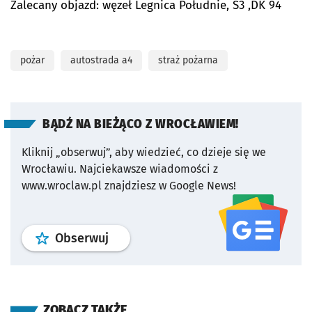
Zalecany objazd: węzeł Legnica Południe, S3 ,DK 94
pożar
autostrada a4
straż pożarna
BĄDŹ NA BIEŻĄCO Z WROCŁAWIEM!
Kliknij „obserwuj”, aby wiedzieć, co dzieje się we
Wrocławiu.
Najciekawsze wiadomości z
www.wroclaw.pl znajdziesz w Google News!
profil
google news
serwisu wroclaw
Obserwuj
ZOBACZ TAKŻE