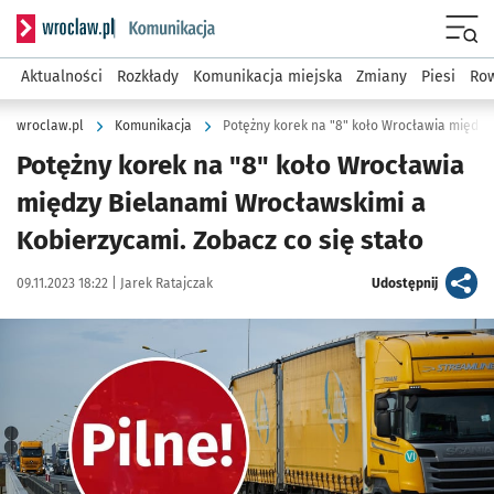
Serwis informacyjny wroclaw.pl podserwis: Komunikacja
Menu
Aktualności
Rozkłady
Komunikacja miejska
Zmiany
Piesi
Row
wroclaw.pl
Komunikacja
Potężny korek na "8" koło Wrocławia
między Bielanami Wrocławskimi a
Kobierzycami. Zobacz co się stało
Data publikacji:
Autor:
artykuł
09.11.2023 18:22 |
Jarek Ratajczak
Udostępnij
Kliknij, aby powiększyć