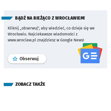
BĄDŹ NA BIEŻĄCO Z WROCŁAWIEM!
Kliknij „obserwuj”, aby wiedzieć, co dzieje się we
Wrocławiu.
Najciekawsze wiadomości z
www.wroclaw.pl znajdziesz w Google News!
profil
google news
serwisu wroclaw
Obserwuj
ZOBACZ TAKŻE