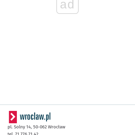
ad
pl. Solny 14,
50-062
Wrocław
tel. 71 776 71 42