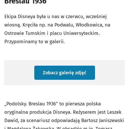
Breslau 1936”
Ekipa Disneya była u nas w czerwcu, wcześniej
wiosną. Kręciła np. na Podwalu, Włodkowica, na
Ostrowie Tumskim i placu Uniwersyteckim.
Przypominamy to w galerii.
Zobacz galerię zdjęć
„Podolsky. Breslau 1936” to pierwsza polska
oryginalna produkcja Disneya. Reżyserem jest Leszek
Dawid, za scenariusz odpowiadają Bartosz Janiszewski
i Magdalena Żakowska. W obsadzie m.in. Tomasz