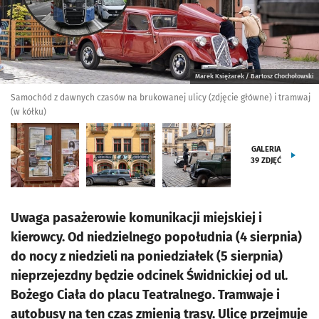
Marek Księżarek / Bartosz Chochołowski
Samochód z dawnych czasów na brukowanej ulicy (zdjęcie główne) i tramwaj
(w kółku)
GALERIA
39
ZDJĘĆ
Uwaga pasażerowie komunikacji miejskiej i
kierowcy. Od niedzielnego popołudnia (4 sierpnia)
do nocy z niedzieli na poniedziałek (5 sierpnia)
nieprzejezdny będzie odcinek Świdnickiej od ul.
Bożego Ciała do placu Teatralnego. Tramwaje i
autobusy na ten czas zmienią trasy. Ulicę przejmuje