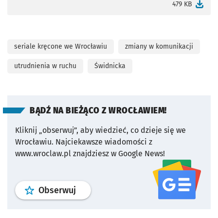
otworzy się w nowej karcie
479 KB
seriale kręcone we Wrocławiu
zmiany w komunikacji
utrudnienia w ruchu
Świdnicka
BĄDŹ NA BIEŻĄCO Z WROCŁAWIEM!
Kliknij „obserwuj”, aby wiedzieć, co dzieje się we
Wrocławiu.
Najciekawsze wiadomości z
www.wroclaw.pl znajdziesz w Google News!
profil
google news
serwisu wroclaw
Obserwuj