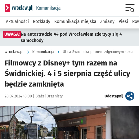
Serwis informacyjny wroclaw.pl podserwis: Komunikacja
Menu
Aktualności
Rozkłady
Komunikacja miejska
Zmiany
Piesi
Row
UWAGA!
Na autostradzie A4 pod Wrocławiem zderzyły się 4
samochody
wroclaw.pl
Komunikacja
Ulica Świdnicka planem zdjęciowym serialu 
Filmowcy z Disney+ tym razem na
Świdnickiej. 4 i 5 sierpnia część ulicy
będzie zamknięta
Data publikacji:
Autor:
artykuł
28.07.2024 18:00 |
Błażej Organisty
Udostępnij
Kliknij, aby zobaczyć galerię