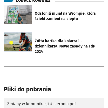
ZOBACZ RÓWNIEŻ
otworzy się w nowej karcie
Odsłonili mural na Wrompie, która
ścieki zamieni na ciepło
otworzy się w nowej karcie
Żółta kartka dla kolarza i…
dziennikarza. Nowe zasady na TdP
2024
Pliki do pobrania
Zmiany w komunikacji 4 sierpnia.pdf