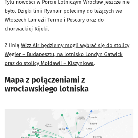
Tylu nowości w Porcie Lotniczym Wrocław jeszcze nie
było. Dzięki linii
Ryanair polecimy do leżących we
Włoszech Lamezii Terme i Pescary oraz do
chorwackiej Rijeki
.
Z linią
Wizz Air będziemy mogli wybrać się do stolicy
Węgier – Budapesztu, na lotnisko Londyn Gatwick
oraz do stolicy Mołdawii – Kiszyniowa
.
Mapa z połączeniami z
wrocławskiego lotniska