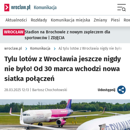
Serwis informacyjny wroclaw.pl podserwis: Komunikacja
Menu
Aktualności
Rozkłady
Komunikacja miejska
Zmiany
Piesi
Row
WROCŁAW
Stadion na Brochowie z nowym zapleczem dla
sportowców | ZDJĘCIA
wroclaw.pl
Komunikacja
Aż tylu lotów z Wrocławia nigdy nie było
Tylu lotów z Wrocławia jeszcze nigdy
nie było! Od 30 marca wchodzi nowa
siatka połączeń
Data publikacji:
Autor:
artykuł
28.03.2025 12:13 |
Bartosz Chochołowski
Udostępnij
Kliknij, aby zobaczyć galerię