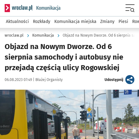
Serwis informacyjny wroclaw.pl podserwis: Komunikacja
Menu
Aktualności
Rozkłady
Komunikacja miejska
Zmiany
Piesi
Row
wroclaw.pl
Komunikacja
Objazd na Nowym Dworze. Od 6
sierpnia samochody i autobusy nie
przejadą częścią ulicy Rogowskiej
Data publikacji:
Autor:
artykuł
06.08.2023 07:49 |
Błażej Organisty
Udostępnij
Kliknij, aby powiększyć