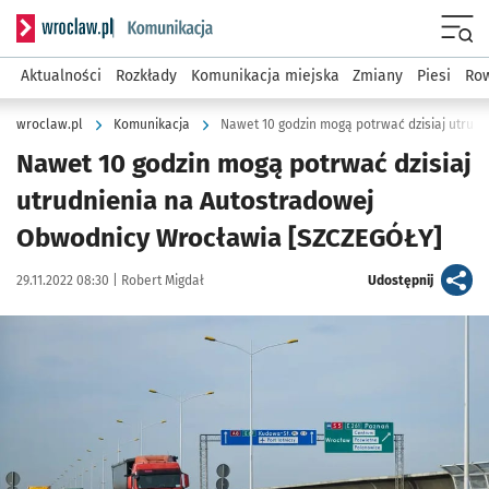
Serwis informacyjny wroclaw.pl podserwis: Komunikacja
Menu
Aktualności
Rozkłady
Komunikacja miejska
Zmiany
Piesi
Row
wroclaw.pl
Komunikacja
Nawet 10 godzin mogą potrwać dzisiaj
utrudnienia na Autostradowej
Obwodnicy Wrocławia [SZCZEGÓŁY]
Data publikacji:
Autor:
artykuł
29.11.2022 08:30 |
Robert Migdał
Udostępnij
Kliknij, aby powiększyć