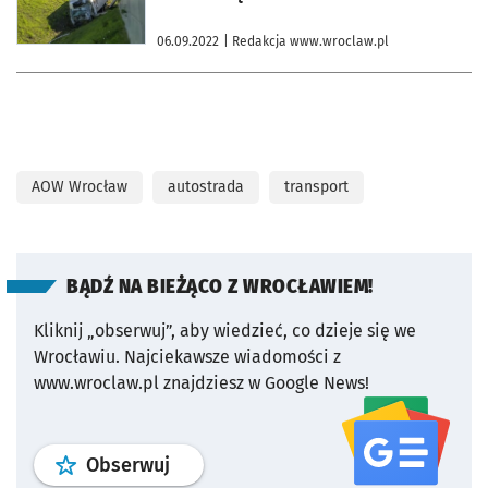
06.09.2022
| Redakcja www.wroclaw.pl
AOW Wrocław
autostrada
transport
BĄDŹ NA BIEŻĄCO Z WROCŁAWIEM!
Kliknij „obserwuj”, aby wiedzieć, co dzieje się we
Wrocławiu.
Najciekawsze wiadomości z
www.wroclaw.pl znajdziesz w Google News!
profil
google news
serwisu wroclaw
Obserwuj