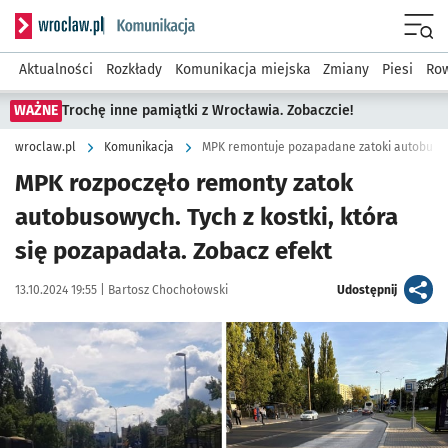
Serwis informacyjny wroclaw.pl podserwis: Komunikacja
Menu
Aktualności
Rozkłady
Komunikacja miejska
Zmiany
Piesi
Row
WAŻNE
Trochę inne pamiątki z Wrocławia. Zobaczcie!
wroclaw.pl
Komunikacja
MPK remontuje pozapadane zatoki autobusow
MPK rozpoczęło remonty zatok
autobusowych. Tych z kostki, która
się pozapadała. Zobacz efekt
Data publikacji:
Autor:
artykuł
13.10.2024 19:55 |
Bartosz Chochołowski
Udostępnij
Kliknij, aby powiększyć