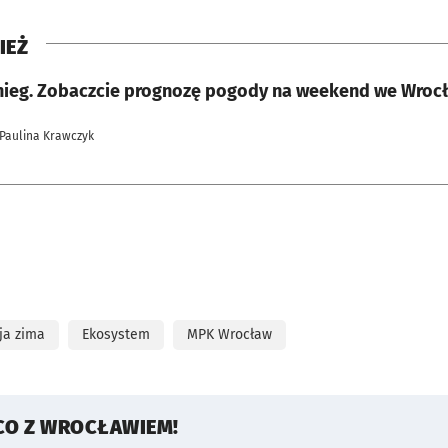
IEŻ
nieg. Zobaczcie prognozę pogody na weekend we Wrocła
 Paulina Krawczyk
ja zima
Ekosystem
MPK Wrocław
CO Z WROCŁAWIEM!