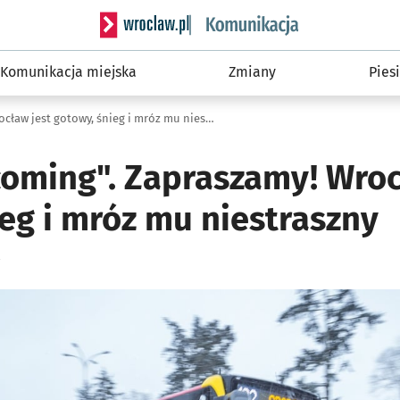
Serwis informacyjny wroclaw.pl podserwis: Ko
Komunikacja miejska
Zmiany
Piesi
"Winter is coming". Zapraszamy! Wrocław jest gotowy, śnieg i mróz mu niestraszny
coming". Zapraszamy! Wroc
eg i mróz mu niestraszny
ię