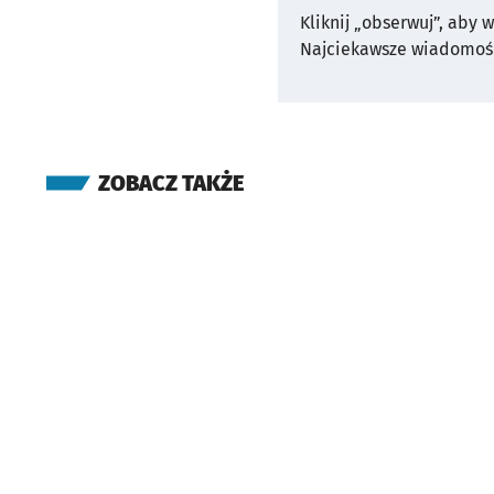
Kliknij „obserwuj”, aby 
Najciekawsze wiadomośc
ZOBACZ TAKŻE