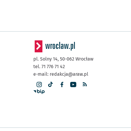
pl. Solny 14,
50-062
Wrocław
tel. 71 776 71 42
e-mail:
redakcja@araw.pl