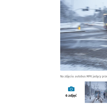
Na zdjęciu: autobus MPK jadący prz
galeria
6
zdjęć