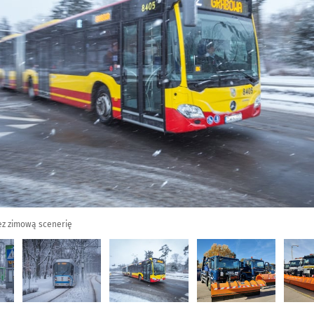
ez zimową scenerię