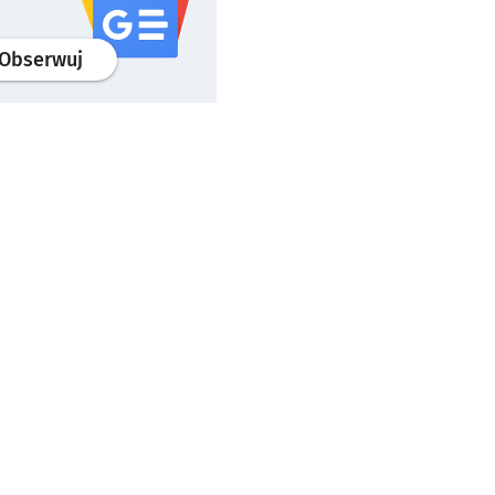
profil
google news
serwisu wroclaw.pl
Obserwuj