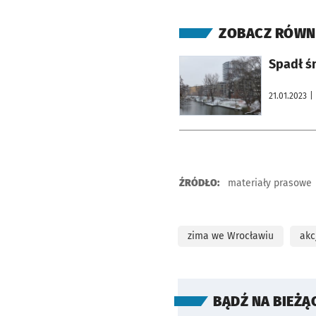
ZOBACZ RÓWN
otworzy się w nowej karcie
Spadł ś
21.01.2023
|
ŹRÓDŁO:
materiały prasowe
zima we Wrocławiu
akc
BĄDŹ NA BIEŻĄ