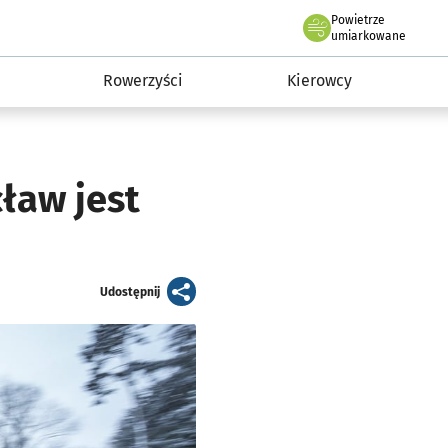
Powietrze
we Wrocławiu
munikacja
umiarkowane
Rowerzyści
Kierowcy
ław jest
artykuł
Udostępnij