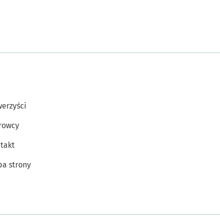
erzyści
rowcy
takt
a strony