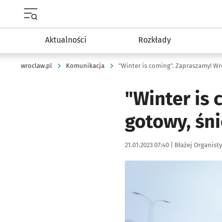
Menu główne portalu wroclaw.pl
Aktualności
Rozkłady
wroclaw.pl
Komunikacja
"Winter is 
gotowy, śni
Data publikacji:
Autor:
21.01.2023 07:40 |
Błażej Organisty
Kliknij, aby zobaczyć galer