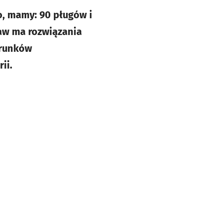
mo, mamy: 90 pługów i
ław ma rozwiązania
arunków
ii.