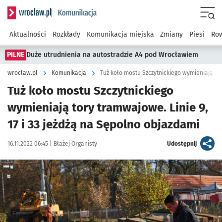
Serwis informacyjny wroclaw.pl podserwis: Komunikacja
Menu
Aktualności
Rozkłady
Komunikacja miejska
Zmiany
Piesi
Row
PILNE
Duże utrudnienia na autostradzie A4 pod Wrocławiem
wroclaw.pl
Komunikacja
Tuż koło mostu Szczytnickiego
wymieniają tory tramwajowe. Linie 9,
17 i 33 jeżdżą na Sępolno objazdami
Data publikacji:
Autor:
artykuł
16.11.2022 06:45 |
Błażej Organisty
Udostępnij
Kliknij, aby zobaczyć galerię