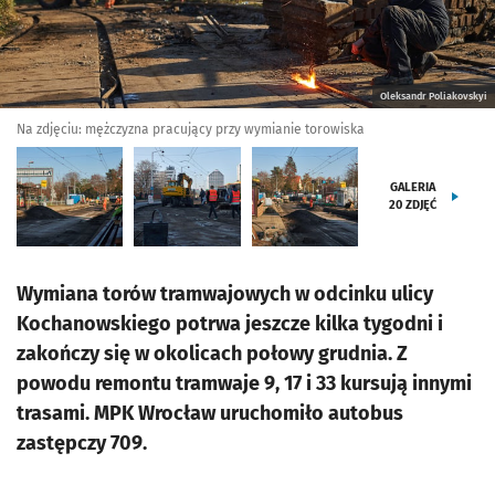
Oleksandr Poliakovskyi
Na zdjęciu: mężczyzna pracujący przy wymianie torowiska
GALERIA
20
ZDJĘĆ
Wymiana torów tramwajowych w odcinku ulicy
Kochanowskiego potrwa jeszcze kilka tygodni i
zakończy się w okolicach połowy grudnia. Z
powodu remontu tramwaje 9, 17 i 33 kursują innymi
trasami. MPK Wrocław uruchomiło autobus
zastępczy 709.