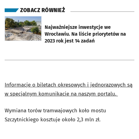
ZOBACZ RÓWNIEŻ
otworzy się w nowej karcie
Najważniejsze inwestycje we
Wrocławiu. Na liście priorytetów na
2023 rok jest 14 zadań
Informacje o biletach okresowych i jednorazowych są
w specjalnym komunikacie na naszym portalu.
Wymiana torów tramwajowych koło mostu
Szczytnickiego kosztuje około 2,3 mln zł.