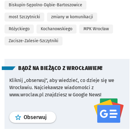
Biskupin-Sępolno-Dąbie-Bartoszowice
most Szczytnicki
zmiany w komunikacji
Różyckiego
Kochanowskiego
MPK Wrocław
Zacisze-Zalesie-Szczytniki
BĄDŹ NA BIEŻĄCO Z WROCŁAWIEM!
Kliknij „obserwuj”, aby wiedzieć, co dzieje się we
Wrocławiu.
Najciekawsze wiadomości z
www.wroclaw.pl znajdziesz w Google News!
profil
google news
serwisu wroclaw
Obserwuj