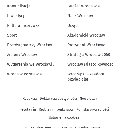
Komunikacja
Budżet Wrocławia
Inwestycje
Nasz Wrocław
Kultura i rozrywka
Urząd
Sport
Akademicki Wrocław
Przedsiębiorczy Wrocław
Prezydent Wrocławia
Zielony Wrocław
Strategia Wrocław 2050
Wydarzenia we Wrocławiu
Wrocław Miasto Równości
Wrocław Rozmawia
Wrocłapki – zaadoptuj
przyjaciela!
Inne informacje
Redakcja
Deklaracja dostępności
Newsletter
Regulamin
Regulamin konkursów
Polityka prywatności
Ustawienia cookies