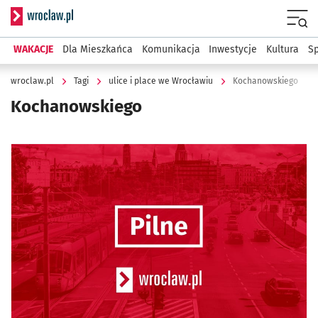
Serwis informacyjny wroclaw.pl
Menu
WAKACJE
Dla Mieszkańca
Komunikacja
Inwestycje
Kultura
Sp
wroclaw.pl
Tagi
ulice i place we Wrocławiu
Kochanowskiego
Kochanowskiego