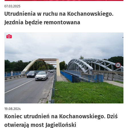
07.03.2025
Utrudnienia w ruchu na Kochanowskiego.
Jezdnia będzie remontowana
artykuł z galerią zdjęć
19.08.2024
Koniec utrudnień na Kochanowskiego. Dziś
otwierają most Jagielloński