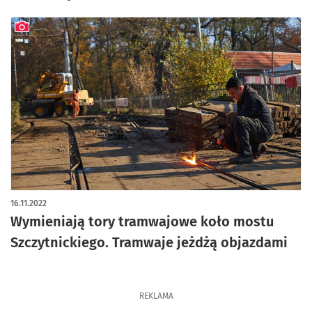
artykuł z galerią zdjęć
16.11.2022
Wymieniają tory tramwajowe koło mostu
Szczytnickiego. Tramwaje jeżdżą objazdami
REKLAMA