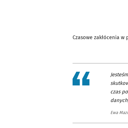
Czasowe zakłócenia w p
Jesteśm
skutkow
czas p
danych,
Ewa Mazu