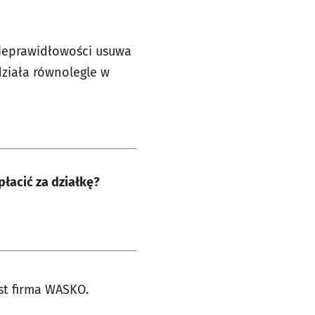
nieprawidłowości usuwa
działa równolegle w
płacić za działkę?
st firma WASKO.