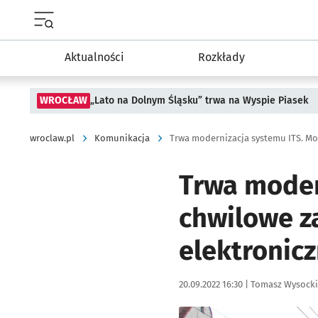
Menu główne portalu wroclaw.pl
Aktualności
Rozkłady
WROCŁAW
„Lato na Dolnym Śląsku” trwa na Wyspie Piasek
wroclaw.pl
Komunikacja
Trwa moder
chwilowe z
elektronicz
Data publikacji:
Autor:
20.09.2022 16:30 |
Tomasz Wysocki
Kliknij, aby powiększyć