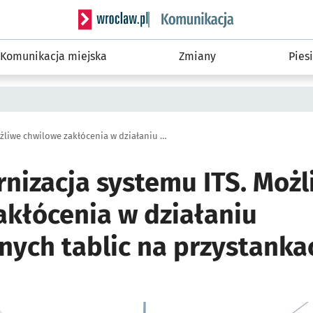
Serwis informacyjny wroclaw.pl podserwis: Ko
Komunikacja miejska
Zmiany
Piesi
Trwa modernizacja systemu ITS. Możliwe chwilowe zakłócenia w działaniu elektronicznych tablic na przystankach
nizacja systemu ITS. Możl
akłócenia w działaniu
nych tablic na przystanka