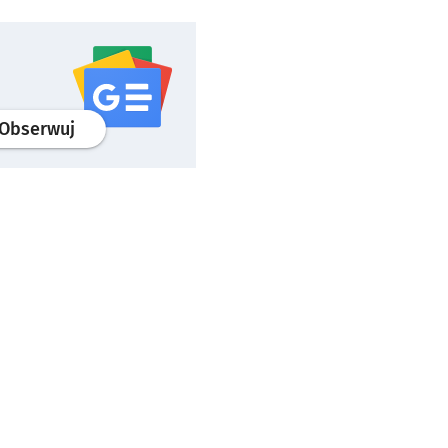
profil
google news
serwisu wroclaw.pl
Obserwuj