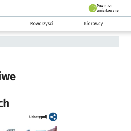
Powietrze
we Wrocławiu
munikacja
umiarkowane
Rowerzyści
Kierowcy
iwe
ch
artykuł
Udostępnij