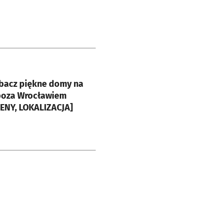
e
obacz piękne domy na
poza Wrocławiem
CENY, LOKALIZACJA]