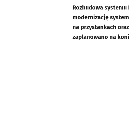
Rozbudowa systemu IT
modernizację systemu
na przystankach ora
zaplanowano na konie