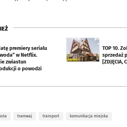
IEŻ
rcie
otworzy się w nowej karci
atę premiery serialu
TOP 10. Z
woda” w Netflix.
sprzedaż 
ie zwiastun
[ZDJĘCIA, 
odukcji o powodzi
asta
tramwaj
transport
komunikacja miejska