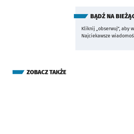
BĄDŹ NA BIEŻĄ
Kliknij „obserwuj”, aby 
Najciekawsze wiadomośc
ZOBACZ TAKŻE