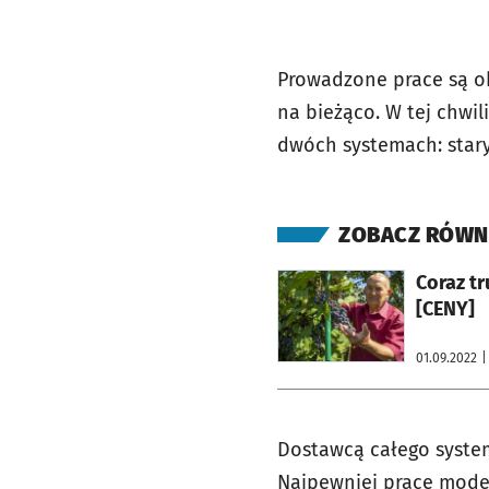
Prowadzone prace są o
na bieżąco. W tej chwil
dwóch systemach: star
ZOBACZ RÓWN
otworzy się w nowej karcie
Coraz tr
[CENY]
01.09.2022
|
Dostawcą całego system
Najpewniej prace mode