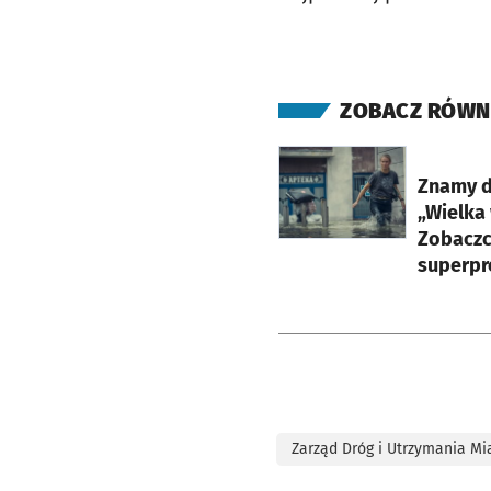
ZOBACZ RÓWN
otworzy się w nowej ka
Znamy d
„Wielka 
Zobaczc
superpr
Zarząd Dróg i Utrzymania Mi