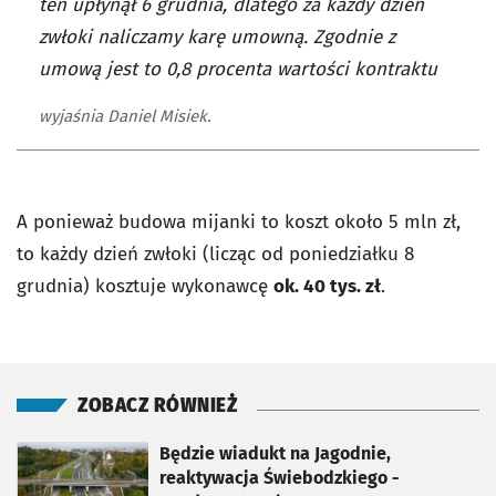
ten upłynął 6 grudnia, dlatego za każdy dzień
zwłoki naliczamy karę umowną. Zgodnie z
umową jest to 0,8 procenta wartości kontraktu
wyjaśnia Daniel Misiek.
A ponieważ budowa mijanki to koszt około 5 mln zł,
to każdy dzień zwłoki (licząc od poniedziałku 8
grudnia) kosztuje wykonawcę
ok. 40 tys. zł
.
ZOBACZ RÓWNIEŻ
otworzy się w nowej karcie
Będzie wiadukt na Jagodnie,
reaktywacja Świebodzkiego -