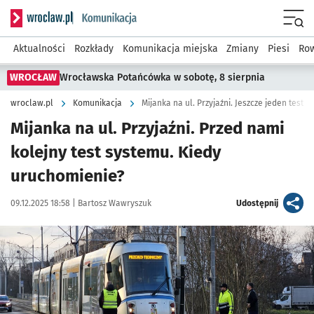
Serwis informacyjny wroclaw.pl podserwis: Komunikacja
Menu
Aktualności
Rozkłady
Komunikacja miejska
Zmiany
Piesi
Row
WROCŁAW
Wrocławska Potańcówka w sobotę, 8 sierpnia
wroclaw.pl
Komunikacja
Mijanka na ul. Przyjaźni. Jeszcze jeden test
Mijanka na ul. Przyjaźni. Przed nami
kolejny test systemu. Kiedy
uruchomienie?
Data publikacji:
Autor:
artykuł
09.12.2025 18:58 |
Bartosz Wawryszuk
Udostępnij
Kliknij, aby powiększyć