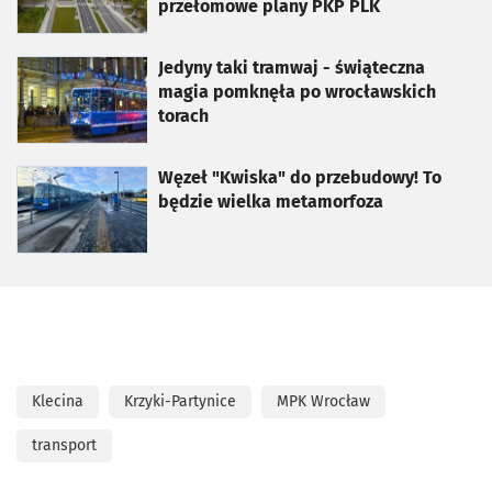
przełomowe plany PKP PLK
otworzy się w nowej karcie
Jedyny taki tramwaj - świąteczna
magia pomknęła po wrocławskich
torach
otworzy się w nowej karcie
Węzeł "Kwiska" do przebudowy! To
będzie wielka metamorfoza
Klecina
Krzyki-Partynice
MPK Wrocław
transport