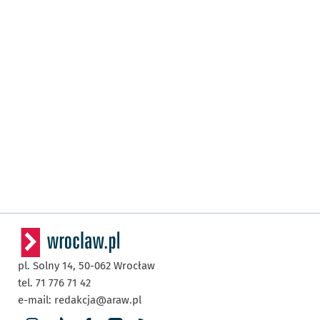
pl. Solny 14,
50-062
Wrocław
tel. 71 776 71 42
e-mail:
redakcja@araw.pl