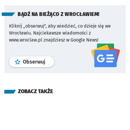
BĄDŹ NA BIEŻĄCO Z WROCŁAWIEM!
Kliknij „obserwuj”, aby wiedzieć, co dzieje się we
Wrocławiu.
Najciekawsze wiadomości z
www.wroclaw.pl znajdziesz w Google News!
profil
google news
serwisu wroclaw
Obserwuj
ZOBACZ TAKŻE