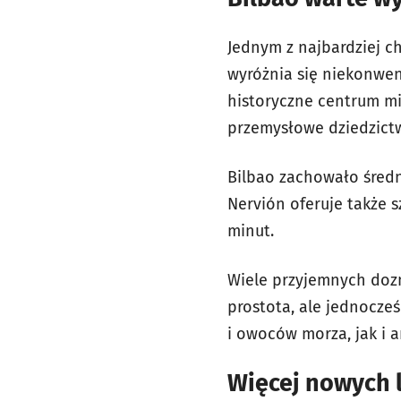
Jednym z najbardziej c
wyróżnia się niekonwen
historyczne centrum mia
przemysłowe dziedzictw
Bilbao zachowało średni
Nervión oferuje także 
minut.
Wiele przyjemnych doz
prostota, ale jednocze
i owoców morza, jak i 
Więcej nowych l