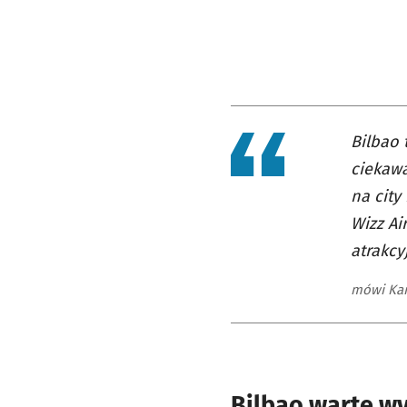
Bilbao 
ciekawa
na city
Wizz A
atrakcy
mówi Kar
Bilbao warte wy