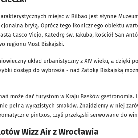
harakterystycznych miejsc w Bilbao jest słynne Muzeu
cjonalna bryłą. Oprócz tego ikonicznego obiektu wart
sta Casco Viejo, Katedrę św. Jakuba, kościół San Antó
o regionu Most Biskajski.
owieczny układ urbanistyczny z XIV wieku, a dzięki poł
szybki dostęp do wybrzeża - nad Zatokę Biskajską moż
nań może dać turystom w Kraju Basków gastronomia. L
śnie pełna wyrazistych smaków. Znajdziemy w niej zar
aromatyczne pintxos, czyli przekąski serwowane do win
otów Wizz Air z Wrocławia