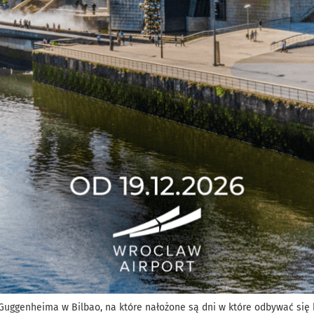
uggenheima w Bilbao, na które nałożone są dni w które odbywać się b