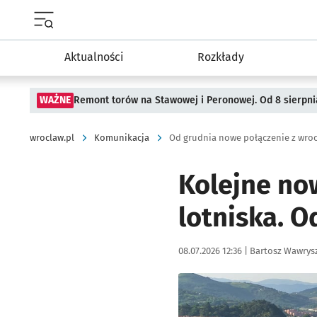
Menu główne portalu wroclaw.pl
Aktualności
Rozkłady
WAŻNE
Remont torów na Stawowej i Peronowej. Od 8 sierpni
wroclaw.pl
Komunikacja
Kolejne no
lotniska. O
Data publikacji:
Autor:
08.07.2026 12:36 |
Bartosz Wawrys
Kliknij, aby powiększyć