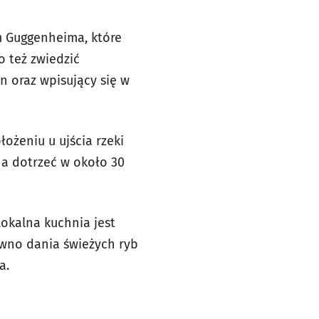
m Guggenheima, które
o też zwiedzić
n oraz wpisujący się w
ożeniu u ujścia rzeki
na dotrzeć w około 30
okalna kuchnia jest
ówno dania świeżych ryb
a.