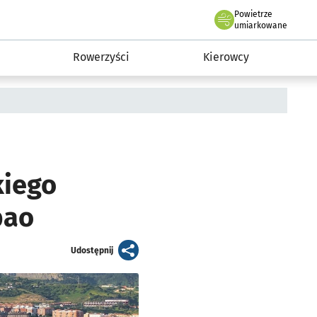
Powietrze
we Wrocławiu
munikacja
umiarkowane
Rowerzyści
Kierowcy
kiego
bao
artykuł
Udostępnij