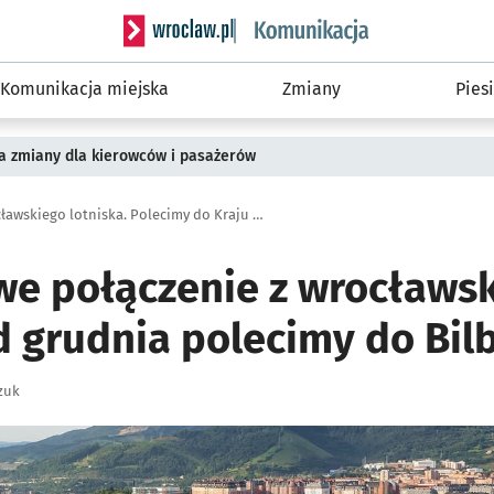
Serwis informacyjny wroclaw.pl podserwis: Ko
Komunikacja miejska
Zmiany
Piesi
a zmiany dla kierowców i pasażerów
Od grudnia nowe połączenie z wrocławskiego lotniska. Polecimy do Kraju Basków
we połączenie z wrocławs
d grudnia polecimy do Bil
zuk