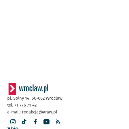
pl. Solny 14,
50-062
Wrocław
tel. 71 776 71 42
e-mail:
redakcja@araw.pl