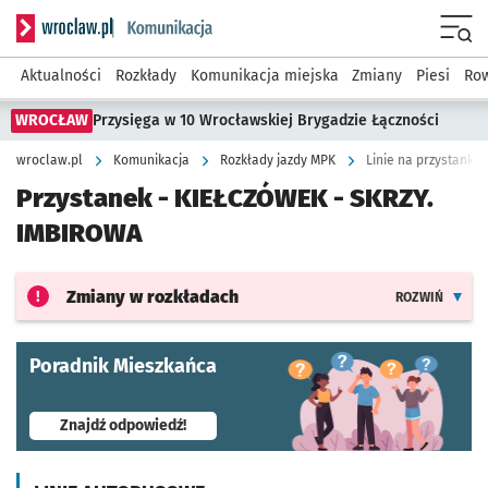
Serwis informacyjny wroclaw.pl podserwis: Komunikacja
Menu
Aktualności
Rozkłady
Komunikacja miejska
Zmiany
Piesi
Row
WROCŁAW
Przysięga w 10 Wrocławskiej Brygadzie Łączności
wroclaw.pl
Komunikacja
Rozkłady jazdy MPK
Linie na przystanku 
Przystanek -
KIEŁCZÓWEK - SKRZY.
IMBIROWA
Zmiany w rozkładach
ROZWIŃ
Poradnik Mieszkańca
- otworzy się w nowej karcie
Znajdź odpowiedź!