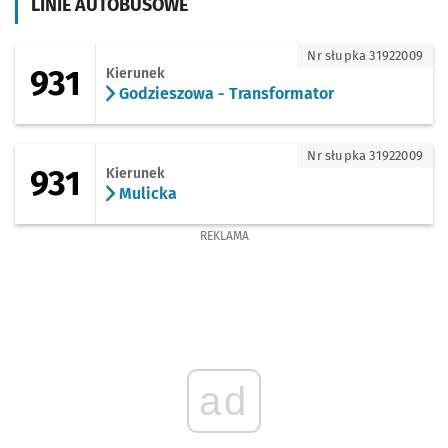
LINIE AUTOBUSOWE
931 - kierunek Godzieszowa - Transfor
Nr słupka 31922009
931
Kierunek
Godzieszowa - Transformator
931 - kierunek Mulicka
Nr słupka 31922009
931
Kierunek
Mulicka
REKLAMA
ad