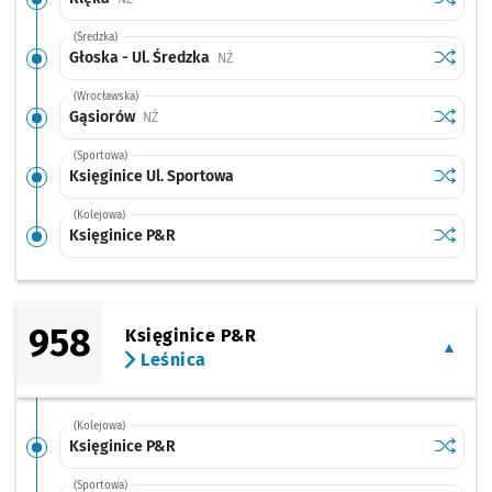
(Średzka)
Sprawdź
przystan
Głoska - Ul. Średzka
Przystanek na życzenie
NŻ
(Wrocławska)
Sprawdź
przysta
Gąsiorów
Przystanek na życzenie
NŻ
(Sportowa)
Sprawdź
przystan
Księginice Ul. Sportowa
(Kolejowa)
Sprawdź
przysta
Księginice P&R
958
Księginice P&R
Leśnica
(Kolejowa)
Sprawdź
przysta
Księginice P&R
(Sportowa)