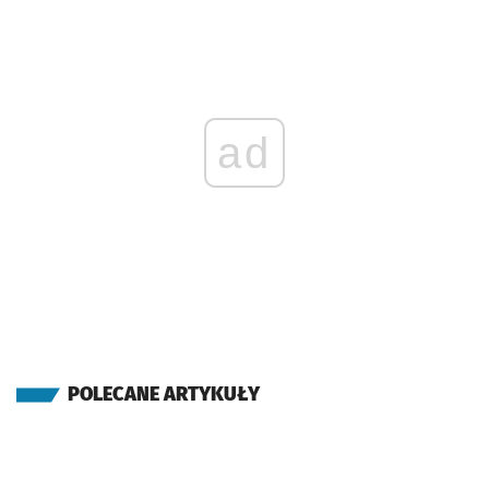
ad
POLECANE ARTYKUŁY