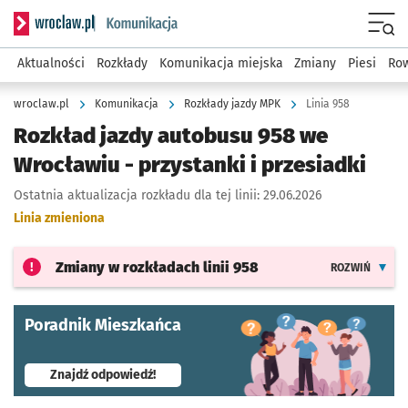
Serwis informacyjny wroclaw.pl podserwis: Komunikacja
Menu
Aktualności
Rozkłady
Komunikacja miejska
Zmiany
Piesi
Row
wroclaw.pl
Komunikacja
Rozkłady jazdy MPK
Linia 958
Rozkład jazdy autobusu 958 we
Wrocławiu - przystanki i przesiadki
Ostatnia aktualizacja rozkładu dla tej linii:
29.06.2026
Linia zmieniona
Zmiany w rozkładach
linii 958
ROZWIŃ
Poradnik Mieszkańca
- otworzy się w nowej karcie
Znajdź odpowiedź!