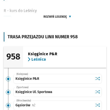
R - kurs do Leśnicy
ROZWIŃ LEGENDĘ
TRASA PRZEJAZDU LINII NUMER 958
958
Księginice P&R
Leśnica
(Kolejowa)
Sprawdź p
Księgini
Księginice P&R
(Sportowa)
Sprawdź p
Księginic
Księginice Ul. Sportowa
(Wrocławska)
Sprawdź p
Gąsiorów
Gąsiorów
Przystanek na życzenie
NŻ