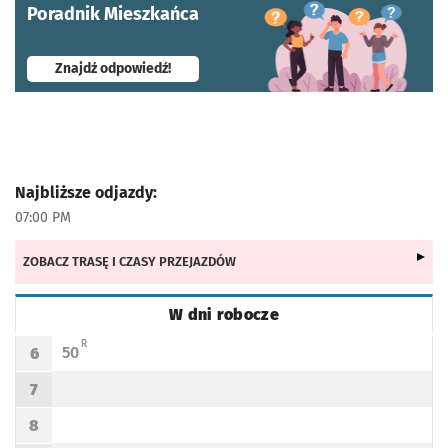
Poradnik Mieszkańca
- otworzy się w nowej karcie
Znajdź odpowiedź!
Najbliższe odjazdy:
07:00 PM
ZOBACZ TRASĘ I CZASY PRZEJAZDÓW
W dni robocze
Rozkład jazdy -
W dni robocze
R - KURS DO LEŚNICY
R
50
6
Odjazd
minut po godzinie 6
Godzina odjazdu
7
Godzina odjazdu
8
Godzina odjazdu