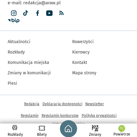
e-mail:
redakcja@araw.pl
Aktualności
Rowerzyści
Rozkłady
Kierowcy
Komunikacja miejska
Kontakt
Zmiany w komunikacji
Mapa strony
Piesi
Inne informacje
Redakcja
Deklaracja dostępności
Newsletter
Regulamin
Regulamin konkursów
Polityka prywatności
Strona główna - wroclaw.pl
Ustawienia cookies
Powietrze
Rozkłady
Bilety
Zmiany
© Copyright 2005-2026, ARAW S.A., Gmina Wrocław