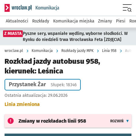
Serwis informacyjny wroclaw.pl podserwis: Komunikacja
Menu
Aktualności
Rozkłady
Komunikacja miejska
Zmiany
Piesi
Row
Z MIASTA
Pyszne sery, wspaniałe wędliny, wyborne słodkości. W
Rynku do niedzieli trwa Wrocławska Feta [ZDJĘCIA]
wroclaw.pl
Komunikacja
Rozkłady jazdy MPK
Linia 958
Autobu
Rozkład jazdy autobusu 958,
kierunek: Leśnica
Przystanek Żar
Słupek: 18346
Ostatnia aktualizacja:
29.06.2026
Linia zmieniona
Zmiany w rozkładach
linii 958
ROZWIŃ