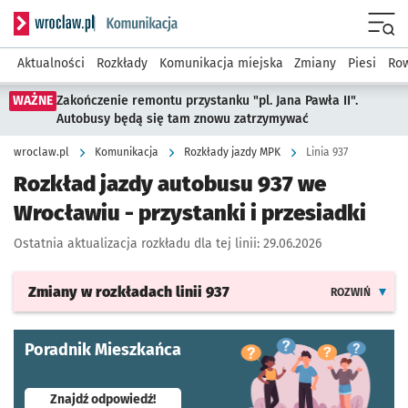
Serwis informacyjny wroclaw.pl podserwis: Komunikacja
Menu
Aktualności
Rozkłady
Komunikacja miejska
Zmiany
Piesi
Row
WAŻNE
Zakończenie remontu przystanku "pl. Jana Pawła II".
Autobusy będą się tam znowu zatrzymywać
wroclaw.pl
Komunikacja
Rozkłady jazdy MPK
Linia 937
Rozkład jazdy autobusu 937 we
Wrocławiu - przystanki i przesiadki
Ostatnia aktualizacja rozkładu dla tej linii:
29.06.2026
Zmiany w rozkładach
linii 937
ROZWIŃ
Poradnik Mieszkańca
- otworzy się w nowej karcie
Znajdź odpowiedź!