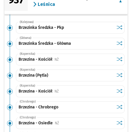
Leśnica
(Kolejowa)
Sprawdź
przysta
Brzezinka Średzka - Pkp
(Główna)
Sprawdź
przysta
Brzezinka Średzka - Główna
(Kopernika)
Sprawdź
przystan
Brzezina - Kościół
Przystanek na życzenie
NŻ
(Kopernika)
Sprawdź
przystan
Brzezina (Pętla)
(Kopernika)
Sprawdź
przystan
Brzezina - Kościół
Przystanek na życzenie
NŻ
(Chrobrego)
Sprawdź
przysta
Brzezina - Chrobrego
(Chrobrego)
Sprawdź
przystan
Brzezina - Osiedle
Przystanek na życzenie
NŻ