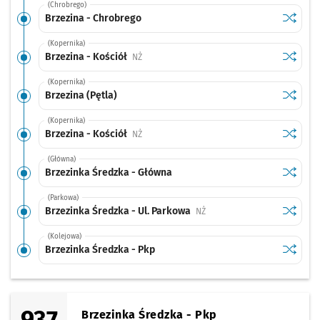
(Chrobrego)
Sprawdź
przysta
Brzezina - Chrobrego
(Kopernika)
Sprawdź
przystan
Brzezina - Kościół
Przystanek na życzenie
NŻ
(Kopernika)
Sprawdź
przystan
Brzezina (Pętla)
(Kopernika)
Sprawdź
przystan
Brzezina - Kościół
Przystanek na życzenie
NŻ
(Główna)
Sprawdź
przysta
Brzezinka Średzka - Główna
(Parkowa)
Sprawdź
przystan
Brzezinka Średzka - Ul. Parkowa
Przystanek na życzenie
NŻ
(Kolejowa)
Sprawdź
przysta
Brzezinka Średzka - Pkp
937
Brzezinka Średzka - Pkp