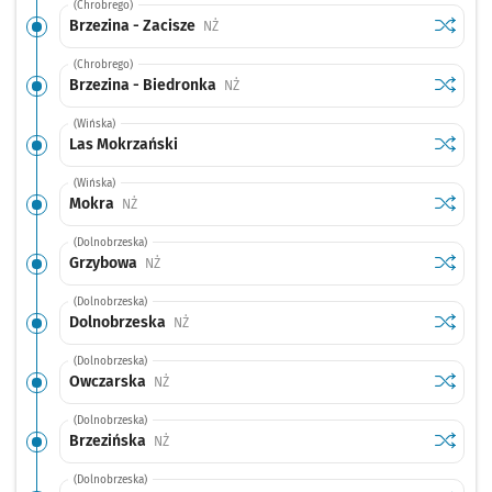
(Chrobrego)
Sprawdź
przystan
Brzezina - Zacisze
Przystanek na życzenie
NŻ
(Chrobrego)
Sprawdź
przysta
Brzezina - Biedronka
Przystanek na życzenie
NŻ
(Wińska)
Sprawdź
przysta
Las Mokrzański
(Wińska)
Sprawdź
przysta
Mokra
Przystanek na życzenie
NŻ
(Dolnobrzeska)
Sprawdź
przysta
Grzybowa
Przystanek na życzenie
NŻ
(Dolnobrzeska)
Sprawdź
przysta
Dolnobrzeska
Przystanek na życzenie
NŻ
(Dolnobrzeska)
Sprawdź
przysta
Owczarska
Przystanek na życzenie
NŻ
(Dolnobrzeska)
Sprawdź
przysta
Brzezińska
Przystanek na życzenie
NŻ
(Dolnobrzeska)