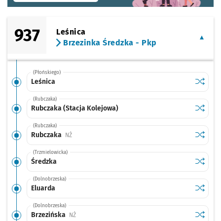
937
Leśnica
Brzezinka Średzka - Pkp
(Płońskiego)
Sprawdź
przysta
Leśnica
(Rubczaka)
Sprawdź
przysta
Rubczaka (Stacja Kolejowa)
(Rubczaka)
Sprawdź
przysta
Rubczaka
Przystanek na życzenie
NŻ
(Trzmielowicka)
Sprawdź
przysta
Średzka
(Dolnobrzeska)
Sprawdź
przysta
Eluarda
(Dolnobrzeska)
Sprawdź
przysta
Brzezińska
Przystanek na życzenie
NŻ