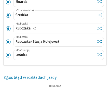
Sprawdź
przysta
Eluarda
(Trzmielowicka)
Sprawdź
przysta
Średzka
(Rubczaka)
Sprawdź
przysta
Rubczaka
Przystanek na życzenie
NŻ
(Rubczaka)
Sprawdź
przysta
Rubczaka (Stacja Kolejowa)
(Płońskiego)
Sprawdź
przysta
Leśnica
Zgłoś błąd w rozkładach jazdy
REKLAMA