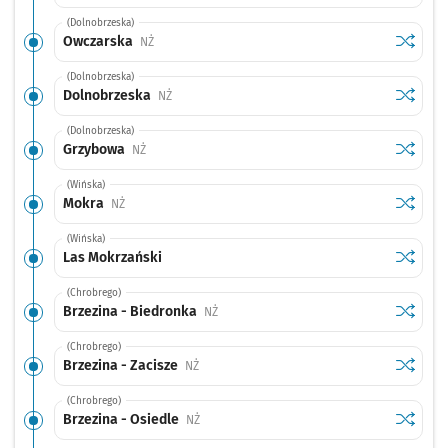
(Dolnobrzeska)
Sprawdź
przysta
Owczarska
Przystanek na życzenie
NŻ
(Dolnobrzeska)
Sprawdź
przysta
Dolnobrzeska
Przystanek na życzenie
NŻ
(Dolnobrzeska)
Sprawdź
przysta
Grzybowa
Przystanek na życzenie
NŻ
(Wińska)
Sprawdź
przysta
Mokra
Przystanek na życzenie
NŻ
(Wińska)
Sprawdź
przysta
Las Mokrzański
(Chrobrego)
Sprawdź
przysta
Brzezina - Biedronka
Przystanek na życzenie
NŻ
(Chrobrego)
Sprawdź
przystan
Brzezina - Zacisze
Przystanek na życzenie
NŻ
(Chrobrego)
Sprawdź
przystan
Brzezina - Osiedle
Przystanek na życzenie
NŻ