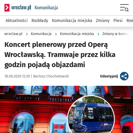
Serwis informacyjny wroclaw.pl podserwis: Komunikacja
Menu
Aktualności
Rozkłady
Komunikacja miejska
Zmiany
Piesi
Row
wroclaw.pl
Komunikacja
Komunikacja miejska
Zmiany w komunika
Koncert plenerowy przed Operą
Wrocławską. Tramwaje przez kilka
godzin pojadą objazdami
Data publikacji:
Autor:
artykuł
18.06.2026 12:30 |
Bartosz Chochołowski
Udostępnij
Kliknij, aby powiększyć