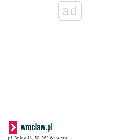
ad
pl. Solny 14,
50-062
Wrocław