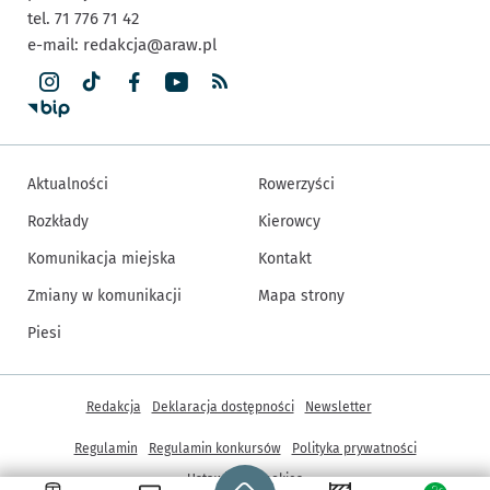
tel. 71 776 71 42
e-mail:
redakcja@araw.pl
Aktualności
Rowerzyści
Rozkłady
Kierowcy
Komunikacja miejska
Kontakt
Zmiany w komunikacji
Mapa strony
Piesi
Inne informacje
Redakcja
Deklaracja dostępności
Newsletter
Regulamin
Regulamin konkursów
Polityka prywatności
Strona główna - wroclaw.pl
Ustawienia cookies