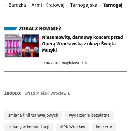
– Bardzka – Armii Krajowej – Tarnogajska –
Tarnogaj
ZOBACZ RÓWNIEŻ
otworzy się w nowej karcie
Niesamowity, darmowy koncert przed
Operą Wrocławską z okazji Święta
Muzyki
17.06.2026
| Magdalena Talik
ŹRÓDŁO:
Urząd Miejski Wrocławia
zmiana linii tramwajowych
wydarzenie bezpłatne
zmiany w komunikacji
MPK Wrocław
koncerty