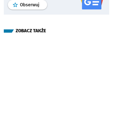
profil
google news
serwisu wroclaw
Obserwuj
ZOBACZ TAKŻE