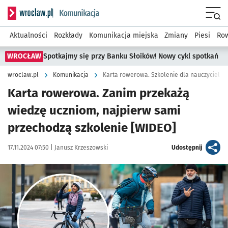
Serwis informacyjny wroclaw.pl podserwis: Komunikacja
Menu
Aktualności
Rozkłady
Komunikacja miejska
Zmiany
Piesi
Row
WROCŁAW
Spotkajmy się przy Banku Słoików! Nowy cykl spotkań
wroclaw.pl
Komunikacja
Karta rowerowa. Szkolenie dla nauczycieli [
Karta rowerowa. Zanim przekażą
wiedzę uczniom, najpierw sami
przechodzą szkolenie [WIDEO]
Data publikacji:
Autor:
artykuł
17.11.2024 07:50 |
Janusz Krzeszowski
Udostępnij
Kliknij, aby powiększyć