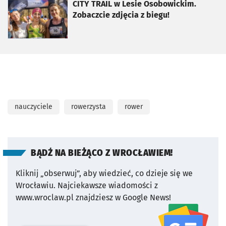
otworzy się w nowej karcie
CITY TRAIL w Lesie Osobowickim.
Zobaczcie zdjęcia z biegu!
nauczyciele
rowerzysta
rower
BĄDŹ NA BIEŻĄCO Z WROCŁAWIEM!
Kliknij „obserwuj”, aby wiedzieć, co dzieje się we
Wrocławiu.
Najciekawsze wiadomości z
www.wroclaw.pl znajdziesz w Google News!