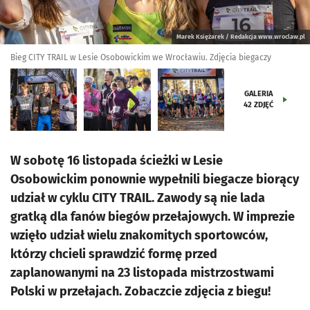
Marek Księżarek / Redakcja www.wroclaw.pl
Bieg CITY TRAIL w Lesie Osobowickim we Wrocławiu. Zdjęcia biegaczy
GALERIA
42
ZDJĘĆ
W sobotę 16 listopada ścieżki w Lesie
Osobowickim ponownie wypełnili biegacze biorący
udział w cyklu CITY TRAIL. Zawody są nie lada
gratką dla fanów biegów przełajowych. W imprezie
wzięło udział wielu znakomitych sportowców,
którzy chcieli sprawdzić formę przed
zaplanowanymi na 23 listopada mistrzostwami
Polski w przełajach. Zobaczcie zdjęcia z biegu!