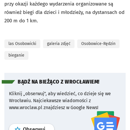
przy okazji każdego wydarzenia organizowane są
również biegi dla dzieci i młodzieży, na dystansach od
200 m do 1 km.
las Osobowicki
galeria zdjęć
Osobowice-Rędzin
bieganie
BĄDŹ NA BIEŻĄCO Z WROCŁAWIEM!
Kliknij „obserwuj”, aby wiedzieć, co dzieje się we
Wrocławiu.
Najciekawsze wiadomości z
www.wroclaw.pl znajdziesz w Google News!
profil
google news
serwisu wroclaw
Obserwuj