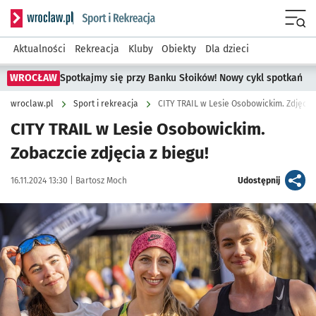
Serwis informacyjny wroclaw.pl podserwis: Sport i rekreacja
Menu
Aktualności
Rekreacja
Kluby
Obiekty
Dla dzieci
WROCŁAW
Spotkajmy się przy Banku Słoików! Nowy cykl spotkań
wroclaw.pl
Sport i rekreacja
CITY TRAIL w Lesie Osobowickim. Zdjęcia 
CITY TRAIL w Lesie Osobowickim.
Zobaczcie zdjęcia z biegu!
Data publikacji:
Autor:
artykuł
16.11.2024 13:30 |
Bartosz Moch
Udostępnij
Kliknij, aby zobaczyć galerię