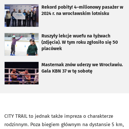
otworzy się w nowej karcie
Rekord pobity! 4–milionowy pasażer w
2024 r. na wrocławskim lotnisku
otworzy się w nowej karcie
Ruszyły lekcje wuefu na łyżwach
(zdjęcia). W tym roku zgłosiło się 50
placówek
otworzy się w nowej karcie
Masternak znów uderzy we Wrocławiu.
Gala KBN 37 w tę sobotę
CITY TRAIL to jednak także impreza o charakterze
rodzinnym. Poza biegiem głównym na dystansie 5 km,