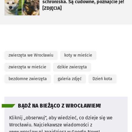
schroniska. Są cudowne, poznajcie je!
[ZDJĘCIA]
zwierzęta we Wrocławiu
koty w mieście
zwierzęta w mieście
dzikie zwierzęta
bezdomne zwierzęta
galeria zdjęć
Dzień kota
BĄDŹ NA BIEŻĄCO Z WROCŁAWIEM!
Kliknij „obserwuj”, aby wiedzieć, co dzieje się we
Wrocławiu.
Najciekawsze wiadomości z
www.wroclaw.pl znajdziesz w Google News!