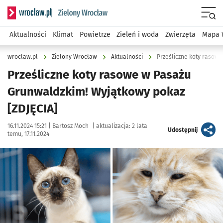
Serwis informacyjny wroclaw.pl podserwis: Środowisko we 
Menu
Aktualności
Klimat
Powietrze
Zieleń i woda
Zwierzęta
Mapa 
wroclaw.pl
Zielony Wrocław
Aktualności
Prześliczne koty rasow
Prześliczne koty rasowe w Pasażu
Grunwaldzkim! Wyjątkowy pokaz
[ZDJĘCIA]
Data publikacji:
Autor:
16.11.2024 15:21 |
Bartosz Moch
|
aktualizacja:
2 lata
artykuł
Udostępnij
temu, 17.11.2024
Kliknij, aby zobaczyć galerię