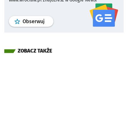
profil
google news
serwisu wroclaw
Obserwuj
ZOBACZ TAKŻE