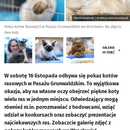
Marek Księżarek / Redakcja www.wroclaw.pl
Pokaz Kotów Rasowych w Pasażu Grunwaldzkim we Wrocławiu. Na zdjęciu
dwa koty
GALERIA
30
ZDJĘĆ
W sobotę 16 listopada odbywa się pokaz kotów
rasowych w Pasażu Grunwaldzkim. To wyjątkowa
okazja, aby na własne oczy obejrzeć piękne koty
wielu ras w jednym miejscu. Odwiedzający mogą
również m.in. porozmawiać z hodowcami, wziąć
udział w konkursach oraz zobaczyć prezentacje
najciekawszych ras. Zobaczcie galerię zdjęć z