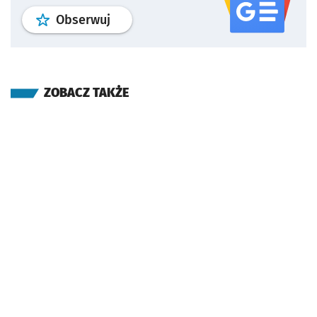
profil
google news
serwisu wroclaw
Obserwuj
ZOBACZ TAKŻE