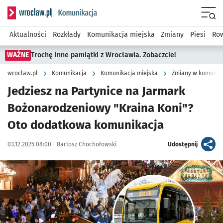
Serwis informacyjny wroclaw.pl podserwis: Komunikacja
Menu
Aktualności
Rozkłady
Komunikacja miejska
Zmiany
Piesi
Row
WAŻNE
Trochę inne pamiątki z Wrocławia. Zobaczcie!
wroclaw.pl
Komunikacja
Komunikacja miejska
Zmiany w komunika
Jedziesz na Partynice na Jarmark
Bożonarodzeniowy "Kraina Koni"?
Oto dodatkowa komunikacja
Data publikacji:
Autor:
artykuł
03.12.2025 08:00 |
Bartosz Chochołowski
Udostępnij
Kliknij, aby powiększyć