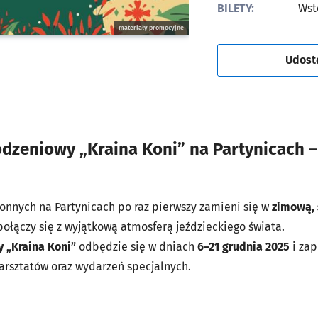
BILETY:
Wst
materiały promocyjne
Udost
dzeniowy „Kraina Koni” na Partynicach –
onnych na Partynicach po raz pierwszy zamieni się w
zimową, 
połączy się z wyjątkową atmosferą jeździeckiego świata.
 „Kraina Koni”
odbędzie się w dniach
6–21 grudnia 2025
i zap
warsztatów oraz wydarzeń specjalnych.