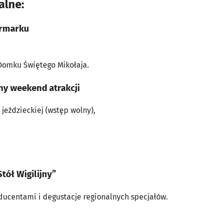
alne:
armarku
Domku Świętego Mikołaja.
ny weekend atrakcji
 jeździeckiej (wstęp wolny),
,
tół Wigilijny”
ducentami i degustacje regionalnych specjałów.