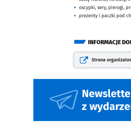
oscypki, sery, pierogi, p
prezenty i paczki pod ch
INFORMACJE D
Strona organizato
Otwiera się w nowej kar
Newslette
z wydarze