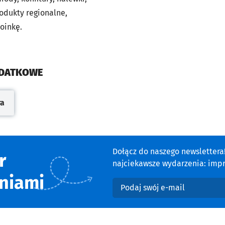
rodukty regionalne,
oinkę.
ODATKOWE
ra
cie
Dołącz do naszego newsletter
r
najciekawsze wydarzenia: impre
niami
Podaj swój e-mail