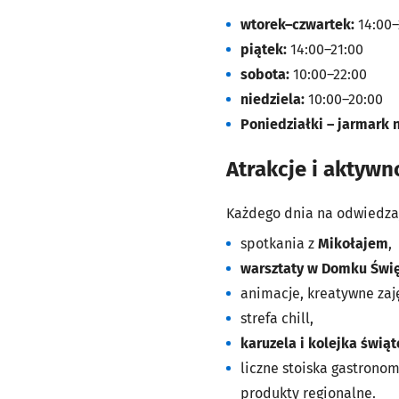
wtorek–czwartek:
14:00–
piątek:
14:00–21:00
sobota:
10:00–22:00
niedziela:
10:00–20:00
Poniedziałki – jarmark 
Atrakcje i aktywn
Każdego dnia na odwiedzaj
spotkania z
Mikołajem
,
warsztaty w Domku Świę
animacje, kreatywne zaj
strefa chill,
karuzela i kolejka świą
liczne stoiska gastronom
produkty regionalne.