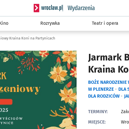
Serwis informacyjny wroclaw.pl podserwis: W
Kino
Rozrywka
Teatr i opera
iowy Kraina Koni na Partynicach
Jarmark 
Kraina Ko
BOŻE NARODZENIE
W PLENERZE
DLA 
DLA RODZICÓW
J
TERMINY:
Zak
MIEJSCE:
Wro