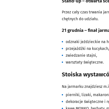
Stand-up – otwarta sc
Przez cały czas trwania j
chętnych do udziału.
21 grudnia – finał jar
odznaki jeździeckie na h
przejażdżki na kucykach
zwiedzanie stajni,
warsztaty świąteczne.
Stoiska wystawc
Na jarmarku znajdziesz m.i
pierniki, lizaki, makaron
dekoracje świąteczne i r
kawę MONKO, herbaty, mi