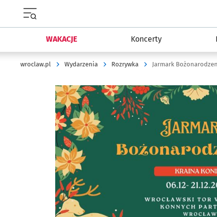
Menu główne portalu wroclaw.pl
WAKACJE
Koncerty
wroclaw.pl
Wydarzenia
Rozrywka
Jarmark Bożonarodzen
Kliknij, aby powiększyć