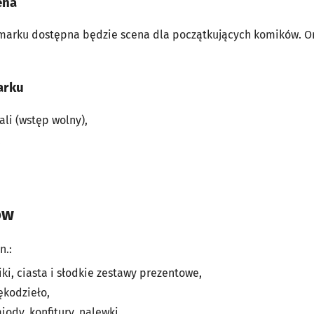
ena
armarku dostępna będzie scena dla początkujących komików. Or
marku
ali (wstęp wolny),
,
ów
n.:
iki, ciasta i słodkie zestawy prezentowe,
ękodzieło,
ody, konfitury, nalewki,