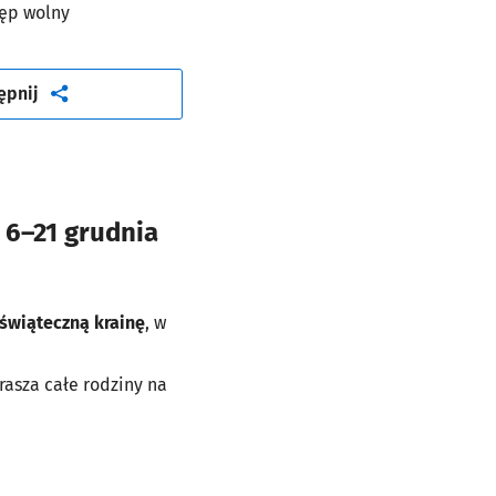
ęp wolny
artykuł
ępnij
 6–21 grudnia
świąteczną krainę
, w
rasza całe rodziny na