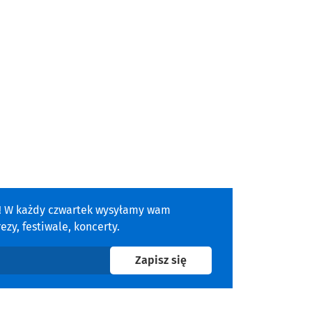
a! W każdy czwartek wysyłamy wam
zy, festiwale, koncerty.
na newsletter
Zapisz się