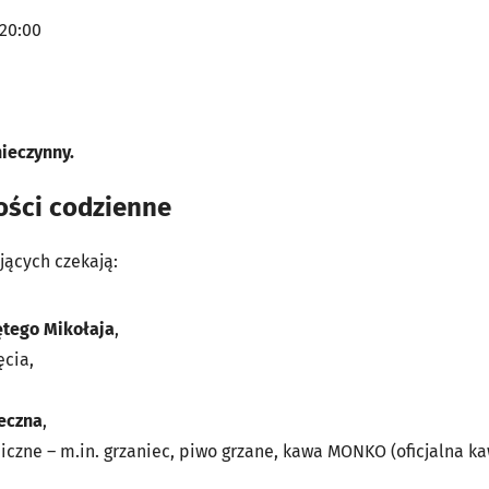
20:00
nieczynny.
ości codzienne
ących czekają:
tego Mikołaja
,
ęcia,
teczna
,
iczne – m.in. grzaniec, piwo grzane, kawa MONKO (oficjalna ka