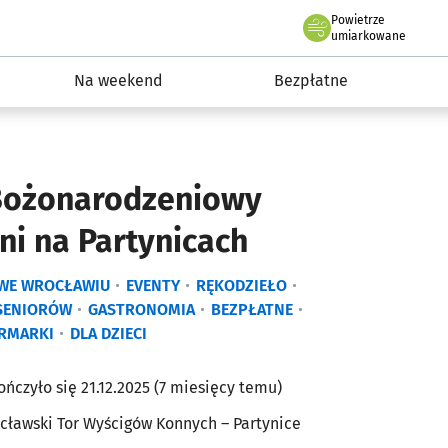
Powietrze
we Wrocławiu
ydarzenia
umiarkowane
Na weekend
Bezpłatne
Bożonarodzeniowy
ni na Partynicach
 WE WROCŁAWIU
EVENTY
RĘKODZIEŁO
SENIORÓW
GASTRONOMIA
BEZPŁATNE
ARMARKI
DLA DZIECI
ończyło się 21.12.2025 (7 miesięcy temu)
cławski Tor Wyścigów Konnych – Partynice