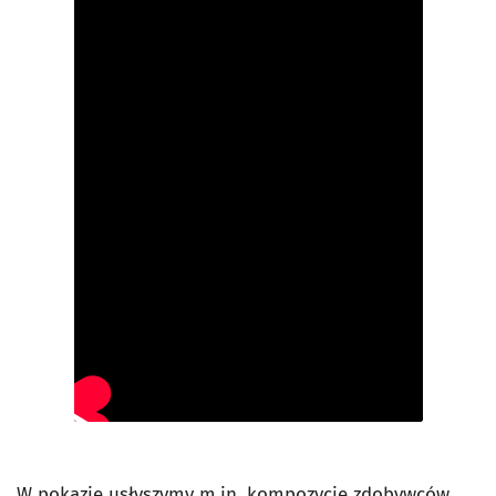
W pokazie usłyszymy m.in. kompozycje zdobywców