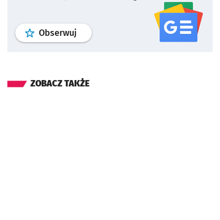
profil
google news
serwisu wroclaw
Obserwuj
ZOBACZ TAKŻE