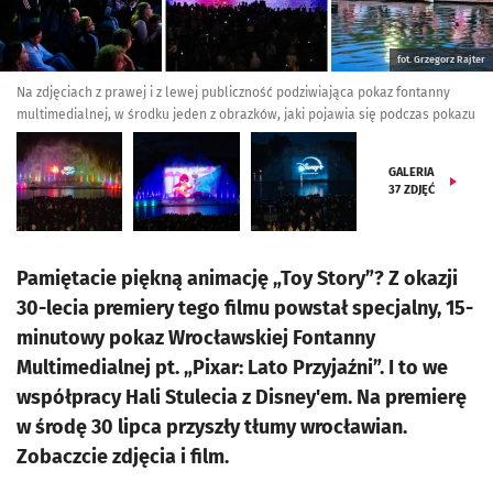
fot. Grzegorz Rajter
Na zdjęciach z prawej i z lewej publiczność podziwiająca pokaz fontanny
multimedialnej, w środku jeden z obrazków, jaki pojawia się podczas pokazu
GALERIA
37
ZDJĘĆ
Pamiętacie piękną animację „Toy Story”? Z okazji
30-lecia premiery tego filmu powstał specjalny, 15-
minutowy pokaz Wrocławskiej Fontanny
Multimedialnej pt. „Pixar: Lato Przyjaźni”. I to we
współpracy Hali Stulecia z Disney'em. Na premierę
w środę 30 lipca przyszły tłumy wrocławian.
Zobaczcie zdjęcia i film.