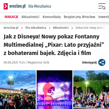
Serwis informacyjny wroclaw.pl podserwis: Dla mieszkańca
Menu
WAKACJE
Aktualności
Komunikaty
Bezpieczny Wrocław
Inwest
wroclaw.pl
Dla mieszkańca
Aktualności
Zobaczcie nowy pokaz Fon
Jak z Disneya! Nowy pokaz Fontanny
Multimedialnej „Pixar: Lato przyjaźni”
z bohaterami bajek. Zdjęcia i film
Data publikacji:
Autor:
artykuł
08.08.2025 11:24 |
Magdalena Talik
Udostępnij
Kliknij, aby zobaczyć galerię