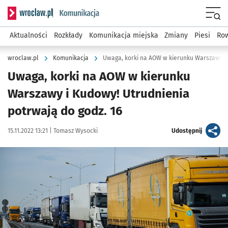
Serwis informacyjny wroclaw.pl podserwis: Komunikacja
Menu
Aktualności
Rozkłady
Komunikacja miejska
Zmiany
Piesi
Row
wroclaw.pl
Komunikacja
Uwaga, korki na AOW w kierunku
Warszawy i Kudowy! Utrudnienia
potrwają do godz. 16
Data publikacji:
Autor:
artykuł
15.11.2022 13:21 |
Tomasz Wysocki
Udostępnij
Kliknij, aby powiększyć