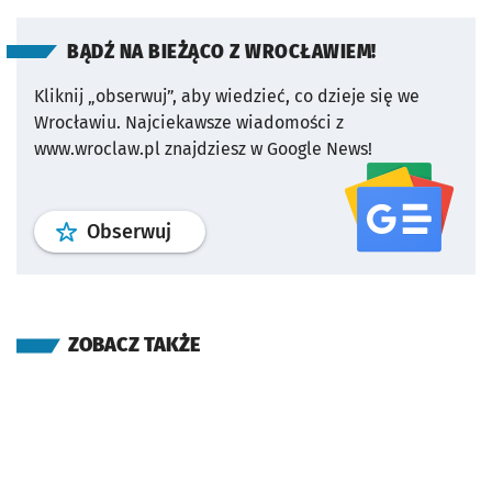
BĄDŹ NA BIEŻĄCO Z WROCŁAWIEM!
Kliknij „obserwuj”, aby wiedzieć, co dzieje się we
Wrocławiu.
Najciekawsze wiadomości z
www.wroclaw.pl znajdziesz w Google News!
profil
google news
serwisu wroclaw
Obserwuj
ZOBACZ TAKŻE