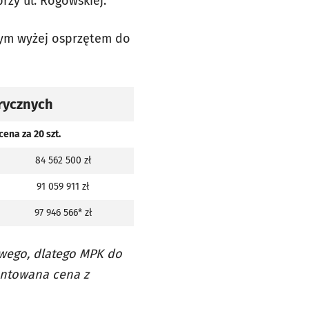
zy ul. Rogowskiej.
onym wyżej osprzętem do
rycznych
cena za 20 szt.
84 562 500 zł
91 059 911 zł
97 946 566* zł
wego, dlatego MPK do
entowana cena z