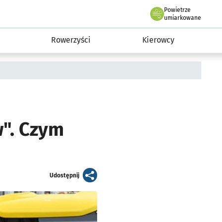
Powietrze
we Wrocławiu
munikacja
umiarkowane
Rowerzyści
Kierowcy
w". Czym
artykuł
Udostępnij