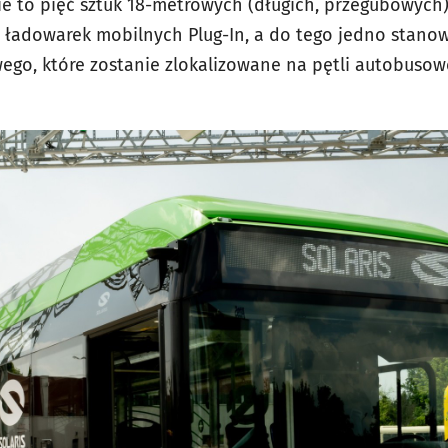
 to pięć sztuk 18-metrowych (długich, przegubowych
ć ładowarek mobilnych Plug-In, a do tego jedno stano
o, które zostanie zlokalizowane na pętli autobusowej 