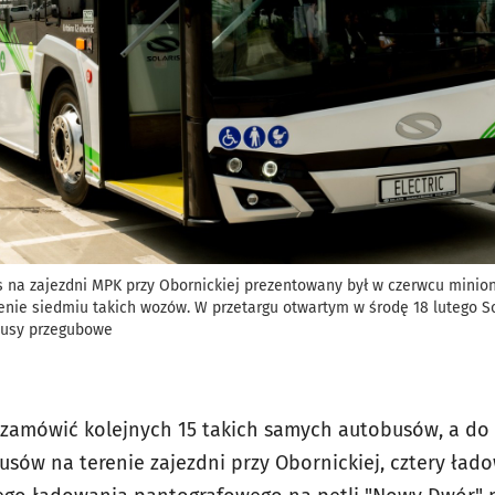
is na zajezdni MPK przy Obornickiej prezentowany był w czerwcu mini
nie siedmiu takich wozów. W przetargu otwartym w środę 18 lutego S
busy przegubowe
zamówić kolejnych 15 takich samych autobusów, a do
usów na terenie zajezdni przy Obornickiej, cztery łado