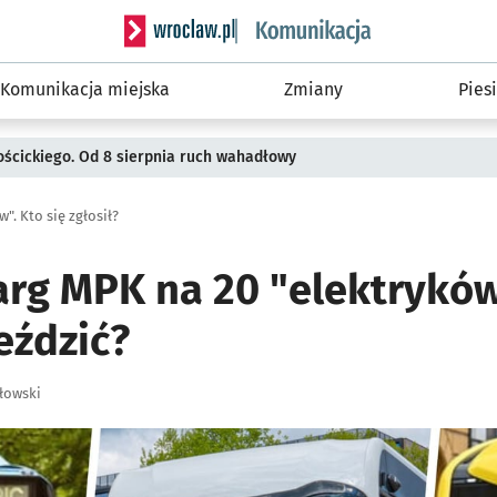
Serwis informacyjny wroclaw.pl podserwis: Ko
Komunikacja miejska
Zmiany
Piesi
ościckiego. Od 8 sierpnia ruch wahadłowy
". Kto się zgłosił?
arg MPK na 20 "elektrykó
eździć?
łowski