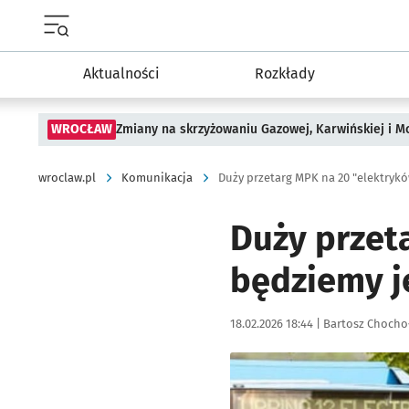
Menu główne portalu wroclaw.pl
Aktualności
Rozkłady
WROCŁAW
Zmiany na skrzyżowaniu Gazowej, Karwińskiej i M
wroclaw.pl
Komunikacja
Duży przetarg MPK na 20 "elektryków
Duży przet
będziemy j
Data publikacji:
Autor:
18.02.2026 18:44 |
Bartosz Chocho
Kliknij, aby powiększyć