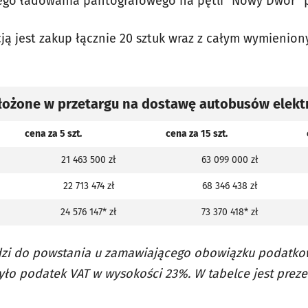
ego ładowania pantografowego na pętli "Nowy Dwór" pr
ncją jest zakup łącznie 20 sztuk wraz z całym wymieni
złożone w przetargu na dostawę autobusów elekt
cena za 5 szt.
cena za 15 szt.
21 463 500 zł
63 099 000 zł
22 713 474 zł
68 346 438 zł
24 576 147* zł
73 370 418* zł
dzi do powstania u zamawiającego obowiązku podatko
yło podatek VAT w wysokości 23%. W tabelce jest prez