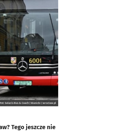
Fot. Solaris Bus & Coach | Wanicki | wroclaw.pl
ław? Tego jeszcze nie